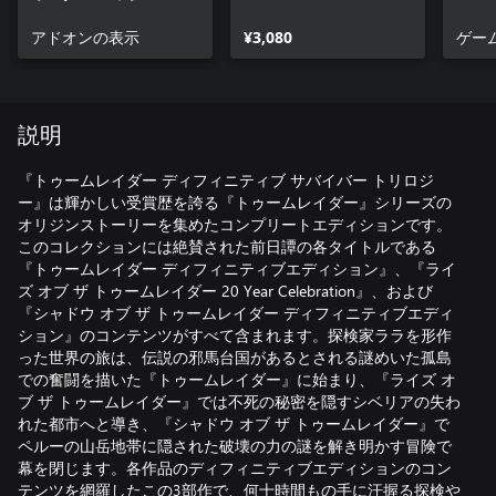
アドオンの表示
¥3,080
ゲー
説明
『トゥームレイダー ディフィニティブ サバイバー トリロジ
ー』は輝かしい受賞歴を誇る『トゥームレイダー』シリーズの
オリジンストーリーを集めたコンプリートエディションです。
このコレクションには絶賛された前日譚の各タイトルである
『トゥームレイダー ディフィニティブエディション』、『ライ
ズ オブ ザ トゥームレイダー 20 Year Celebration』、および
『シャドウ オブ ザ トゥームレイダー ディフィニティブエディ
ション』のコンテンツがすべて含まれます。探検家ララを形作
った世界の旅は、伝説の邪馬台国があるとされる謎めいた孤島
での奮闘を描いた『トゥームレイダー』に始まり、『ライズ オ
ブ ザ トゥームレイダー』では不死の秘密を隠すシベリアの失わ
れた都市へと導き、『シャドウ オブ ザ トゥームレイダー』で
ペルーの山岳地帯に隠された破壊の力の謎を解き明かす冒険で
幕を閉じます。各作品のディフィニティブエディションのコン
テンツを網羅したこの3部作で、何十時間もの手に汗握る探検や