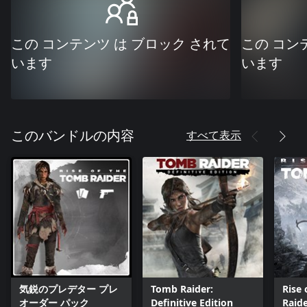
この コンテンツ は ブロック されて
この コン
います
います
すべて表示
このバンドルの内容
気鋭のプレデター プレ
Tomb Raider:
Rise
オーダー パック
Definitive Edition
Raid