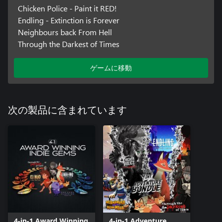
Chicken Police - Paint it RED!
Endling - Extinction is Forever
Neighbours back From Hell
Through the Darkest of Times
ゲームに移動
次の製品に含まれています
4-in-1 Award Winning
4-in-1 Adventure