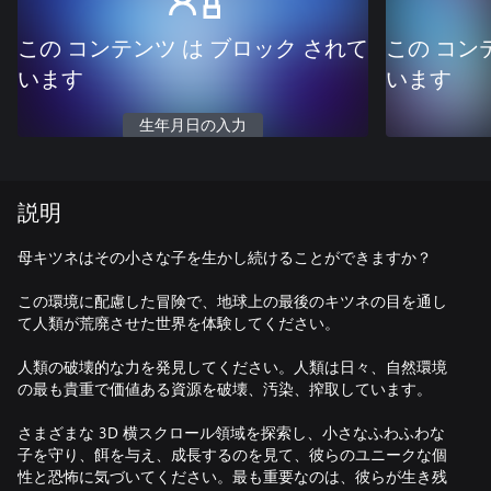
この コンテンツ は ブロック されて
この コン
います
います
生年月日の入力
説明
母キツネはその小さな子を生かし続けることができますか？
この環境に配慮した冒険で、地球上の最後のキツネの目を通し
て人類が荒廃させた世界を体験してください。
人類の破壊的な力を発見してください。人類は日々、自然環境
の最も貴重で価値ある資源を破壊、汚染、搾取しています。
さまざまな 3D 横スクロール領域を探索し、小さなふわふわな
子を守り、餌を与え、成長するのを見て、彼らのユニークな個
性と恐怖に気づいてください。最も重要なのは、彼らが生き残