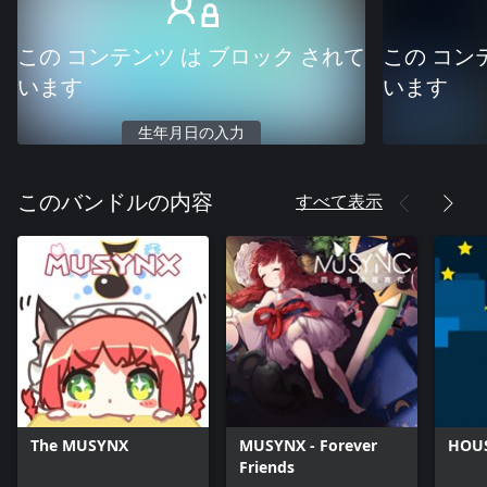
この コンテンツ は ブロック されて
この コン
います
います
生年月日の入力
すべて表示
このバンドルの内容
The MUSYNX
MUSYNX - Forever
HOU
Friends