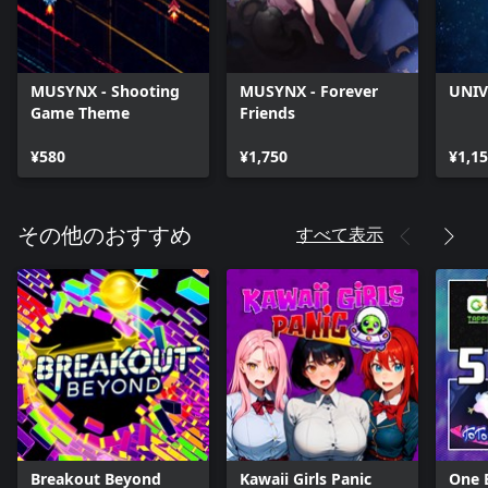
MUSYNX - Shooting
MUSYNX - Forever
UNIV
Game Theme
Friends
¥580
¥1,750
¥1,1
すべて表示
その他のおすすめ
Breakout Beyond
Kawaii Girls Panic
One 