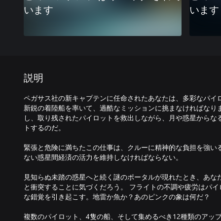
います
います
説明
ペガサス社の新キャプテンに任命されたあなたは、多彩なパイ
新鋭の着陸船を率いて、過酷なミッションに挑まなければなり
し、取り残されたパイロットを救出しながら、月や惑星からな
トするのだ。
緊張と危険に満ちたこの仕事は、クルーに精神的な負担を強い
ない惑星間経済の活力を維持しなければならない。
見知らぬ未踏の惑星へと続く謎のポータルが現れたとき、あな
と衝突することに気づくだろう。 フライトの不調や疲労はパイ
な錯覚を引き起こす。地雷か魚か？あのピンクの象は何だ？
複数のパイロット、4隻の船、そして集めるべき12種類のアッ