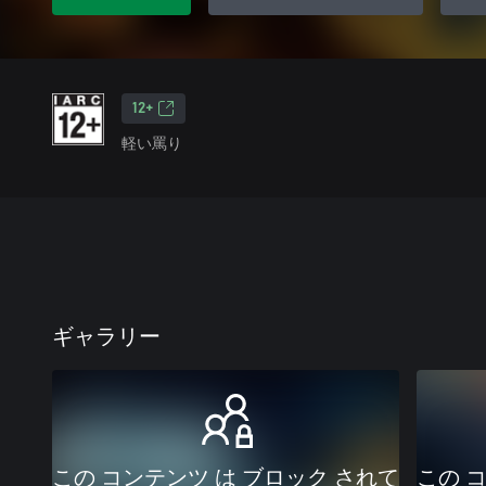
12+
軽い罵り
ギャラリー
この コンテンツ は ブロック されて
この 