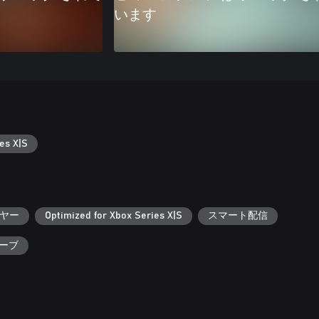
います
es X|S
ヤー
Optimized for Xbox Series X|S
スマート配信
セーブ