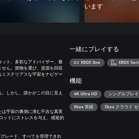
います
一緒にプレイする
ロット、多彩なアドバイザー、最
XBOX One
XBOX Seri
ません。貨物を運び、資源を回収
るミステリアスな宇宙をナビゲー
機能
る。しかし、誰かがこの目に見え
4K Ultra HD
シングルプレイ
Xbox 実績
Xbox クラウド 
たは宇宙の裏側に潜む不吉な真実
ロットにストレスを与え、感覚的
プグレード、すべてを管理できれ