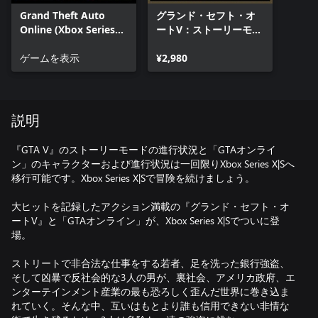
Grand Theft Auto
グランド・セフト・オ
Online (Xbox Series
ートV：ストーリーモー
X|S)
ド(Xbox Series X|S)
ゲームを表示
¥2,980
説明
『GTA V』のストーリーモードの進行状況と「GTAオンライ
ン」のキャラクターおよび進行状況は一回限りXbox Series X|Sへ
移行可能です。Xbox Series X|Sで冒険を続けましょう。
大ヒットを記録したアクション満載の『グランド・セフト・オ
ートV』と「GTAオンライン」が、Xbox Series X|Sでついに登
場。
ストリートで非合法な仕事をする若者、足を洗った銀行強盗、
そして凶暴で反社会的な3人の男が、裏社会、アメリカ政府、エ
ンターテインメント産業の最も恐ろしく歪んだ世界に巻き込ま
れていく。そんな中、互いはもとより誰も信用できない非情な