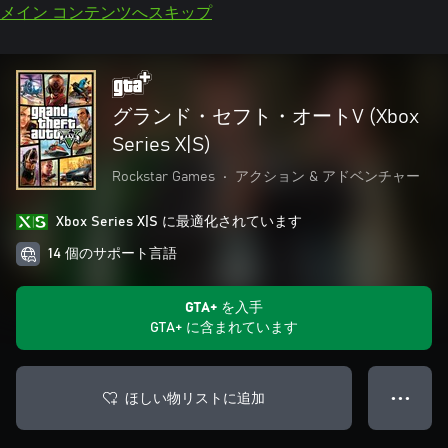
メイン コンテンツへスキップ
グランド・セフト・オートV (Xbox
Series X|S)
Rockstar Games
•
アクション & アドベンチャー
Xbox Series X|S に最適化されています
14 個のサポート言語
GTA+ を入手
GTA+ に含まれています
ほしい物リストに追加
● ● ●