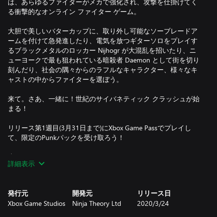
は、あらゆるファイターがメカで強化され、攻撃を仕掛けてく
る衝撃的なオンライン ファイター ゲーム。
大胆で美しいバターカップに、取り外し可能なソーブレードア
ームを付けて急発進したり、電気を放つギターソロをプレイす
るブラックメタルのロッカー Nijhogr が大混乱を招いたり、ニ
ューヨークで最も狙われている暗殺者 Daemon として街を切り
刻んだり、社会の隅々からのラフルなキャラクター、様々なキ
ャストの中からファイターを選ぼう。
来て。さあ、一緒に！世紀のサイバネティック クラッシュが始
まる！
リリース第1週目(3月31日まで)にXbox Game Passでプレイし
て、限定のPunkパックを受け取ろう！
止めるものは何もない
詳細表示
敵に立ち向かうためにチームメイトと協力しながら、敵を時間
内にフリーズさせ、心をコントロールし、ミサイルに乗り、シ
ョックを与えるギターソロを解き放ち、テクニック、タイミン
発行元
開発元
リリース日
グ、チームワークに報いる爽快なアクション。
Xbox Game Studios
Ninja Theory Ltd
2020/3/24
危険な地形