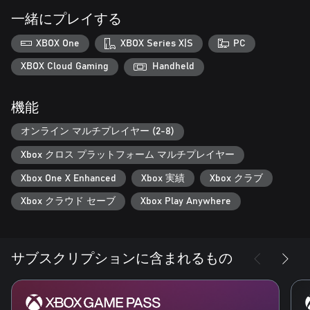
アリーナでの危険を回避するために環境を利用し、混乱時に優
一緒にプレイする
位に立とう。Buttercup のノコギリ刃で高電圧の電気柵に敵を倒
せ。攻撃する敵を、Makutu のショルダーバージで対向列車の
XBOX One
XBOX Series X|S
PC
進路に投げこめ。Maeve の魔法の檻の中に不注意な敵を捕え、
彼らの足の下に猛火を放て。
XBOX Cloud Gaming
Handheld
戦闘を改造し、君のやり方を見せてやれ
機能
膨大なサイバネティック パーツからファイターの武器や能力を
パワーアップしよう。パーツは、すべてゲームを通じて入手で
オンライン マルチプレイヤー (2-8)
きる。ホバーボード マウントをカスタマイズして、Bleeding
Edge の活気あるサイバーパンクの世界をスタイリッシュに乗り
Xbox クロス プラットフォーム マルチプレイヤー
越えよう。
Xbox One X Enhanced
Xbox 実績
Xbox クラブ
Xbox クラウド セーブ
Xbox Play Anywhere
サブスクリプションに含まれるもの