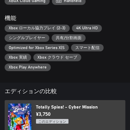
スタイリッシュな装置：ハイテク装置を使い、シンガポールを
XBOX Cloud Gaming
Handheld
スタイリッシュに救いましょう。象徴的なコンパウダーからク
ールなレーザー口紅まで、どの装置も環境や油断している敵と
機能
の相互作用、障害物の克服などのために役立てることができま
す。
Xbox ローカル協力プレイ (2-3)
4K Ultra HD
団結の力： 大好きなスパイになりきって、最大 3 プレイヤーの
シングルプレイヤー
共有/分割画面
ローカルマルチプレイヤーモードで力を結束させましょう！ど
のスパイも独特な強みと特殊装置を持っているため、協力する
Optimized for Xbox Series X|S
スマート配信
ことで、挑戦に打ち勝ったり、ミッションを進展させたりする
Xbox 実績
Xbox クラウド セーブ
ことが可能になります。
Xbox Play Anywhere
シリーズさながら：「トータリー・スパイズ！」のエピソード
に入り込んだかのような冒険を体験できます！新しい第 7 シー
ズンを舞台にしたオリジナルストーリーに浸って、大好きなキ
ャラクターたちと再会しましょう。
エディションの比較
Totally Spies! - Cyber Mission
¥3,750
このエディション