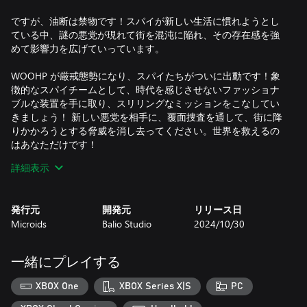
ですが、油断は禁物です！スパイが新しい生活に慣れようとし
ている中、謎の悪党が現れて街を混沌に陥れ、その存在感を強
めて影響力を広げていっています。
WOOHP が厳戒態勢になり、スパイたちがついに出動です！象
徴的なスパイチームとして、時代を感じさせないファッショナ
ブルな装置を手に取り、スリリングなミッションをこなしてい
きましょう！ 新しい悪党を相手に、覆面捜査を通して、街に降
りかかろうとする脅威を消し去ってください。世界を救えるの
はあなただけです！
詳細表示
秘密の探索：時間をかけて街の様々な場所を探索しましょう。
港からバブル・スパイ・カフェや湾沿いの有名な庭園まで、ミ
ッションに不可欠なコレクターアイテムをいくつも見つけるこ
発行元
開発元
リリース日
とができます！ですが、いつどこで WOOHP に呼び出されるか
Microids
Balio Studio
2024/10/30
分からないので、注意しておきましょう...
トータリー・オンミツ：パズルを解き、アイテムを集め、見つ
一緒にプレイする
からないように隠密に動くことで、潜入術をマスターしましょ
う！ミッションの成功が懸かっています。
XBOX One
XBOX Series X|S
PC