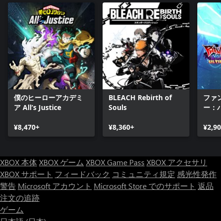
僕のヒーローアカデミ
BLEACH Rebirth of
ファ
ア All’s Justice
Souls
ー：
アル
¥8,470+
¥8,360+
¥2,9
XBOX 本体
XBOX ゲーム
XBOX Game Pass
XBOX アクセサリ
XBOX サポート
フィードバック
コミュニティ規定
感光性発作
警告
Microsoft アカウント
Microsoft Store でのサポート
返品
注文の追跡
ゲーム