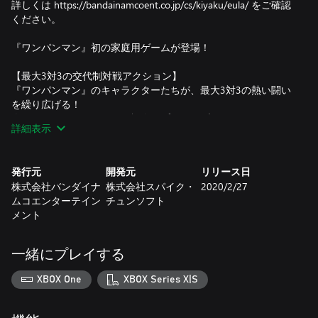
詳しくは https://bandainamcoent.co.jp/cs/kiyaku/eula/ をご確認
ください。
『ワンパンマン』初の家庭用ゲームが登場！
【最大3対3の交代制対戦アクション】
『ワンパンマン』のキャラクターたちが、最大3対3の熱い闘い
を繰り広げる！
人気ヒーローだけでなく、怪人もプレイアブルキャラクターと
詳細表示
して参戦！
サイタマやジェノスを始めとした個性的なキャラクターを使用
して、爽快なアクションを楽しもう！
発行元
開発元
リリース日
株式会社バンダイナ
株式会社スパイク・
2020/2/27
【プレイヤー自身が新たなヒーローに！】
ムコエンターテイン
チュンソフト
メインモードでは、プレイヤー自身がカスタマイズしたアバタ
メント
ーを操作してヒーロー協会のプロヒーローとなり、ミッション
をこなしながら『ワンパンマン』の世界を体験できる。
怪人や犯罪者とのバトルなど様々なミッションをこなし、評価
一緒にプレイする
を上げてS級ヒーローを目指そう！
オンラインロビー上では、世界中のプレイヤーとの交流も可
XBOX One
XBOX Series X|S
能。
君だけの理想のヒーローを作り上げ、全世界の『ワンパンマ
ン』ファンに自慢しよう！