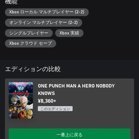
機能
【ヒーローは遅れてやってくる！ 「ヒーローアライバルシス
Xbox ローカル マルチプレイヤー (2-2)
テム」】
オンライン マルチプレイヤー (2-2)
バトルの条件はミッションによって様々で、サイタマを始め強
いヒーローは後から戦場に加わることも。
シングルプレイヤー
Xbox 実績
タイミングよくガードを決めたり、コンボを繋げることで、遅
れてくるキャラクターが戦闘に加わるまでの時間を短縮でき
Xbox クラウド セーブ
る！
サイタマがバトルに参加できるようになれば、相手を一撃必
殺！
「ヒーローアライバルシステム」を使いこなし、ピンチを戦い
エディションの比較
抜け！
ONE PUNCH MAN A HERO NOBODY
KNOWS
¥8,360+
このエディション
一番上に戻る