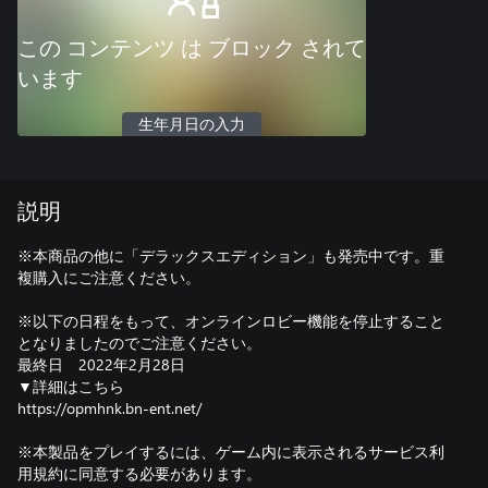
この コンテンツ は ブロック されて
います
生年月日の入力
説明
※本商品の他に「デラックスエディション」も発売中です。重
複購入にご注意ください。
※以下の日程をもって、オンラインロビー機能を停止すること
となりましたのでご注意ください。
最終日 2022年2月28日
▼詳細はこちら
https://opmhnk.bn-ent.net/
※本製品をプレイするには、ゲーム内に表示されるサービス利
用規約に同意する必要があります。