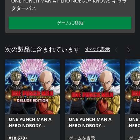
ONE PUNCH MAN A HERO NOBODY KNOWS キャラ
クターパス
ゲームに移動
すべて表示
次の製品に含まれています
ONE PUNCH MAN A
ONE PUNCH MAN A
ONE
HERO NOBODY
HERO NOBODY
HER
KNOWS デラックスエ
KNOWS
KNO
ディション
¥10,670+
ゲームを表示
ディ
ゲー