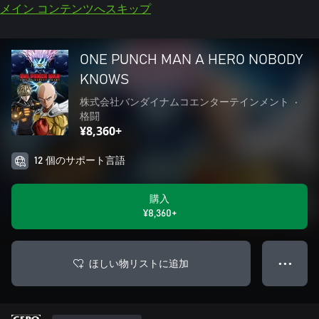
メイン コンテンツへスキップ
ONE PUNCH MAN A HERO NOBODY
KNOWS
株式会社バンダイナムコエンターテインメント
•
格闘
¥8,360+
12 個のサポート言語
購入
¥8,360+
ほしい物リストに追加
● ● ●