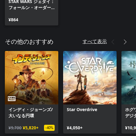
STAR WARS ジェダイ：
をすべて根絶やしにするため、帝国は常に追ってくる。決して
フォールン・オーダー™
油断は許されない。
デラックス アップグレ
ード
¥864
「STAR WARS ジェダイ：フォールン・オーダー デラックス エ
ディション」でストーリーの背景に迫ろう。デラックス エディ
ションの収録内容：
すべて表示
その他のおすすめ
• BD-1用装飾スキン
• スティンガー・マンティス用装飾スキン
• デジタルアートブック
• 「ディレクターズカット」メイキング映像。制作の舞台裏を
紹介する90分を超える動画コンテンツ
条件および制限が適用されます。www.ea.com/ja-jp/legalでご覧
ください。
インディ・ジョーンズ/
Star Overdrive
ホグ
大いなる円環
デジ
ディ
¥9,700
¥5,820+
¥4,050+
¥10,
-40%