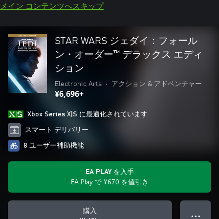
メイン コンテンツへスキップ
STAR WARS ジェダイ：フォール
ン・オーダー™ デラックス エディ
ション
Electronic Arts
•
アクション & アドベンチャー
¥6,696+
Xbox Series X|S に最適化されています
スマート デリバリー
8 ユーザー補助機能
EA PLAY を入手
EA Play で ¥670 を値引き
購入
● ● ●