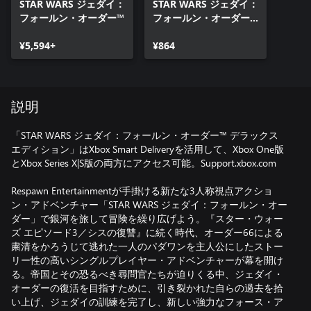
STAR WARS ジェダイ：
STAR WARS ジェダイ：
フォールン・オーダー™
フォールン・オーダー™
デラックス アップグレ
¥5,594+
ード
¥864
説明
「STAR WARS ジェダイ：フォールン・オーダー™ デラックス
エディション」はXbox Smart Deliveryを活用して、Xbox One版
とXbox Series X|S版の両方にアクセス可能。Support.xbox.com
Respawn Entertainmentが手掛ける新たな3人称視点アクショ
ン・アドベンチャー「STAR WARS ジェダイ：フォールン・オー
ダー」で銀河を旅して冒険を繰り広げよう。『スター・ウォー
ズ エピソード3／シスの復讐』に続く時代、オーダー66による
粛清をかろうじて逃れた一人のパダワンを主人公にしたストー
リー性の高いシングルプレイヤー・アドベンチャーが幕を開け
る。帝国とその恐るべき尋問官たちが迫りくる中、ジェダイ・
オーダーの復活を目指すために、引き裂かれた自らの過去を拾
い上げ、ジェダイの訓練を完了し、新しい強力なフォース・ア