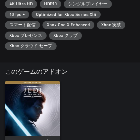
4K Ultra HD
HDR10
シングルプレイヤー
駆使する革新的なライトセーバー戦闘システムと一連の強力な
フォース・アビリティにより、さまざまな障害を打ち破りなが
60 fps +
Optimized for Xbox Series X|S
ら、ジェダイそのものとなって戦うことができる。戦闘システ
ムは直感的でありながら、マスターするには訓練も必要とな
スマート配信
Xbox One X Enhanced
Xbox 実績
る。冒険の中で新しいパワーやアビリティを手にする中で練習
Xbox プレゼンス
Xbox クラブ
を積み、そのすべての力を引き出せるようになろう。
Xbox クラウド セーブ
● 新しいジェダイの物語が始まる – 主人公は帝国に追われるか
つてのパダワン。ジェダイ・オーダーの復活を目指す計画を帝
国の尋問官に悟られる前に、ジェダイとしての訓練を終えなけ
ればならない。元ジェダイの騎士や気難し屋のパイロット、恐
このゲームのアドオン
れ知らずのドロイドの助けを得ながら、邪悪な帝国の手を逃れ
るストーリー性の高いアドベンチャーが待ち受けている。銀河
を旅して、戦闘・探索・謎解きにフォーカスした幅広いチャレ
ンジを乗り越えよう。
● 銀河を旅しよう – 「ジェダイ：フォールン・オーダー」で
は、古代の森、荒涼とした岩の大地、不気味なジャングルなど
の個性的な世界が探索を待っている。いつ、どこへ向かうかは
プレイヤーの自由だ。新たなパワーやアビリティを獲得する中
で、かつて訪ねた場所にも新たな探索の可能性が開けるだろ
う。フォースを駆使して前に進もう。だが、残されたジェダイ