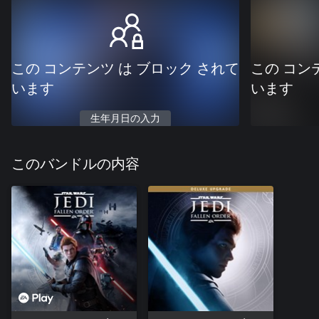
この コンテンツ は ブロック されて
この コン
います
います
生年月日の入力
このバンドルの内容