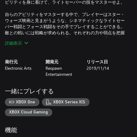
ビリティを身に着けて、ライトセーバーの技をマスターせよ。
自らのアビリティをマスターする中で、プレイヤーはスター・
ウォーズ映画と見まがうような、シネマティックなライトセー
バー戦闘とフォース戦闘をその手でプレイすることができる。
敵との戦いには戦略が求められる。それぞれの力や弱点を把握
し、ジェダイの訓練を活かして賢く戦い、先に待ち受ける謎を
詳細表示
解き明かそう。
スター・ウォーズのファンなら誰もが知るシリーズからのロケ
発行元
開発元
リリース日
ーションや武器、装備、敵などはもちろん、シリーズ初となる
Electronic Arts
Respawn
2019/11/14
キャラクターやロケーション、クリーチャーやドロイド、恐る
Entertainment
べき敵も登場する。スター・ウォーズの歴史に則り、待ち受け
るのは帝国に支配されたばかりの銀河系。ジェダイが人々の英
雄から追われる立場へと落とされた時代、帝国がジェダイの根
一緒にプレイする
絶やしを目論む中で、プレイヤーは残されたオーダーの復活を
図るために、生き延び、滅びた古代文明の謎を探らなければな
XBOX One
XBOX Series X|S
らない。
XBOX Cloud Gaming
主な特徴
機能
● シネマティックで、臨場感あふれる戦闘 – 「ジェダイ：フォ
ールン・オーダー」では、ストライク、パリー、ドッジなどを