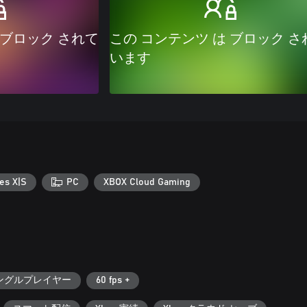
 ブロック されて
この コンテンツ は ブロック さ
います
es X|S
PC
XBOX Cloud Gaming
ングルプレイヤー
60 fps +