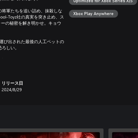
Optimized for Xbox Series X|S
の将軍たちを追い詰め、抹殺しな
Xbox Play Anywhere
l-Toyz社の真実を突き止め、ス
ャーの秘密を解き明かせ。キョウ
そりと運び出された最後の人工ペットの
恐ろしい。
がけない仲間など、ヒーローらしからぬ
ように鋭い大人のユーモアが満載！
ザ・カワイイ軍団の大群とハイテン
リリース日
ピンを駆使して、最大級の災厄と
2024/8/29
ちゃ工場、歪んだカーニバルやアー
異を起こしたおもちゃがわんさか
。
カミソリのように鋭い武器も。ア
忍かつスタイリッシュな方法で蹂