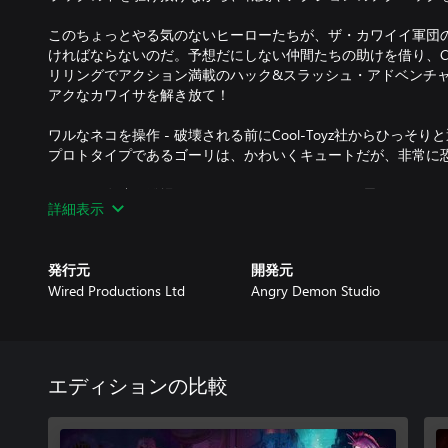
このちょっとやる気のないヒーローたちが、ザ・カワイイ軍団
ければならないのだ。予想だにしない仲間たちの助けを借り、Coo
リリングでアクション満載のハック&スラッシュ・アドベンチ
アクなカワイサを解き放て！
ワルなネコを操作 - 破壊される前にCool-Toyz社からひっ
プロトタイプであるゴーリは、かわいくキュートだが、非常に
こんなお友達が登場… - F.R.A.N.KやCH1-P、そして思い
詳細表示
チームで銀河を救え！ハートフルな脚本と、F.R.A.N.Kの刃の
スタイリッシュに討伐 - ホバーボードを武器に、血に飢えた
発行元
開発元
ポなバトルを繰り広げよう！パワースライド、グラインド、ス
Wired Productions Ltd
Angry Demon Studio
コンボスコアを叩き出せ。
レベルアップ - ネオンが輝く街並みや、猛毒が充満するおも
ケードマシンの内部など、各ステージには危険な環境や突然変
登場。あなたの戦闘やアクションスキルの限界を試してくるぞ
エディションの比較
ロックンロード - このネコには爪がある…ついでに、爆発物や
ンロック可能な強力なワザたちは、ザ・カワイイ軍団を最も残