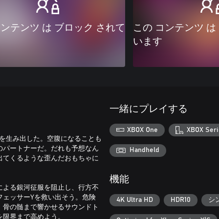
コンテンツ は ブロック されて
この コンテンツ は
います
一緒にプレイする
XBOX One
XBOX Seri
ト」を生み出した。空腹になることも
のパートナーだ。だれも予想なん
Handheld
出てくるような歪んだおもちゃに
機能
による銀河征服を阻止し、行方不
フェッサーYを救い出そう。危険
4K Ultra HD
HDR10
シ
、骨の髄まで響かせるサウンドト
を限界まで高めよう。