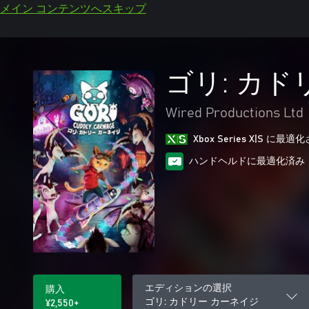
メイン コンテンツへスキップ
ゴリ: カド
Wired Productions Ltd
Xbox Series X|S に
ハンドヘルドに最適化済み
エディションの選択
購入
ゴリ: カドリー カーネイジ
¥2,550+