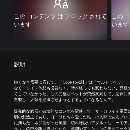
この コンテンツ は ブロック されて
この 
います
います
説明
飽くなき需要に応じて、「Cool-Toyz社」は「ウルトラペッ
なく、トイレ休憩も必要なく、時が経っても変わらない、究極
てしていなかった。この完璧なペットが突然変異して、悪夢に
変貌し、人類を絶滅させようとするようになるなんて。
爆発的な武器と破壊的なコンボを駆使して、ザ・カワイイ軍団
明の創造主であり、ゴーリたちを愛した唯一の人間であるプロ
に満ちた、ネジ曲がった風景、切れ味鋭いアダルトなユーモア
ラックの中を駆け抜けながら、戦闘やアクションのテクニック