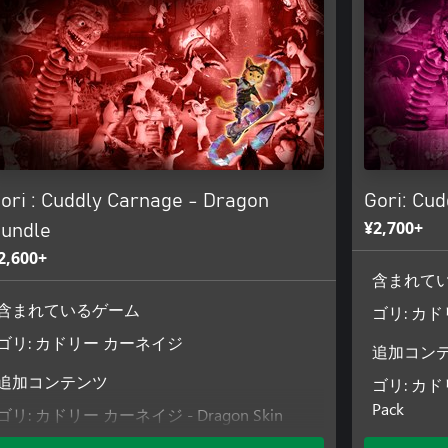
て、ステージの隅々まで探索し、ゴ
クする収集品を探し出そう！
！ボディ・ホラー、そして見たことも
やろう！
ギーが炸裂する、骨までシビれるオ
ori : Cuddly Carnage - Dragon
Gori: Cu
¥2,700+
undle
2,600+
含まれて
ゴリ: カ
含まれているゲーム
ゴリ: カドリー カーネイジ
追加コン
ゴリ: カドリ
追加コンテンツ
Pack
ゴリ: カドリー カーネイジ - Dragon Skin
Pack