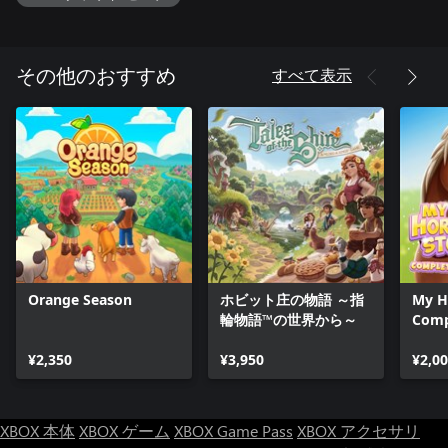
ウサギや牛など、森には動物がたくさん。狩って食料とする
か、観察して自然の驚異に触れるかはキミ次第だ。
これはゲームのほんの一部に過ぎない。西部の荒野に根を下ろ
すべて表示
その他のおすすめ
し、キミだけの物語を紡ごう。そこには、長い時を超えて受け
継がれてきた開拓者たちの魂が息づいてる。さあ、『Cattle
Country』の世界に飛び込もう！
Orange Season
ホビット庄の物語 ～指
My Ho
輪物語™の世界から～
Comp
¥2,350
¥3,950
¥2,0
XBOX 本体
XBOX ゲーム
XBOX Game Pass
XBOX アクセサリ