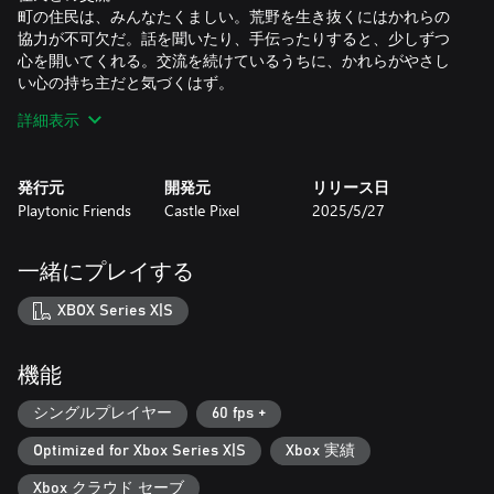
町の住民は、みんなたくましい。荒野を生き抜くにはかれらの
協力が不可欠だ。話を聞いたり、手伝ったりすると、少しずつ
心を開いてくれる。交流を続けているうちに、かれらがやさし
い心の持ち主だと気づくはず。
詳細表示
強盗にはご用心！
『Cattle Country』の住民全員が穏やかで友好的とは限らない。
悪意ただよう陰謀や怪しい人物には用心して、町と仲間を守ろ
発行元
開発元
リリース日
う。
Playtonic Friends
Castle Pixel
2025/5/27
ロデオにロマンスに、毎日がドキドキいっぱい！
荒野で暮らすには、楽しい時も、つらい時も、頼れる仲間が必
一緒にプレイする
要だ。助け合ううちに、もっと深い関係になることも…？！
恋愛対象のキャラクターは18人。さまざまなイベントをとおし
XBOX Series X|S
て、恋を成就させよう。
埋もれた財宝を見つけよう
機能
鉱山には宝物が眠っていて、探し出す勇気のある者を待ち受け
ているんだとか。つるはしを持ったら、貴金属や鉱物、強盗の
シングルプレイヤー
60 fps +
隠し財産を探しに、スリル満点の探鉱に飛び込もう！
Optimized for Xbox Series X|S
Xbox 実績
野生動物を追いかけて
Xbox クラウド セーブ