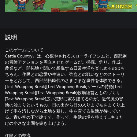
説明
このゲームについて
Cattle Country』は、心癒やされるスローライフシムと、西部劇
の冒険アクションを両立させたゲームだ。採掘、釣り、作成、
農業など、開拓地と聞いて想像する日常生活を楽しめるのはも
ちろん、住民との恋愛や牛追い、強盗との戦いなどのストーリ
ーをとおして、西部開拓時代のさまざまな事件を体験できる。
[Text Wrapping Break][Text Wrapping Break]ゲームの特徴[Text
Wrapping Break][Text Wrapping Break]牧場経営とものづくり
[Text Wrapping Break]広い荒野に家を建てるのが、近代風の冒
険の始まりというもの。日の出から日の入りまで袖をまくり上
げて手を汚しながら土地を耕し、牛を育てる生活が待ってい
る。青い空の下で建てて、作って、生活の場を整えて…キミだ
けの小さな楽園を築き上げよう。
住民との交流