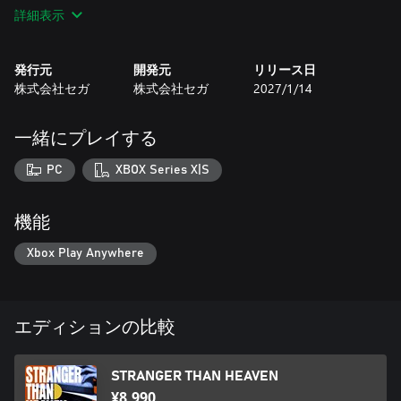
・武器4種セット
詳細表示
・腕利き演奏者4名セット
・舞台演出3点セット
・スペシャル宣伝ポスター
発行元
開発元
リリース日
・レコードプレイヤー（ゲーム内サウンドトラック）
株式会社セガ
株式会社セガ
2027/1/14
・電子写真機
一緒にプレイする
運命をぶっ飛ばせ
PC
XBOX Series X|S
これは、居場所のない男たちが、居場所を求めて戦った50年の
物語。
機能
1915年、サンフランシスコ。物語は一人の少年が真夜中の港町
から怪しげな船に忍び込むところから始まる。
Xbox Play Anywhere
少年の名は大東真。
アメリカ人の父親と日本人の母親の間に産まれた少年。
エディションの比較
その見た目からアジア人として激しい迫害を受けていた大東
は、
STRANGER THAN HEAVEN
両親を失い天涯孤独の身となったことをきっかけに、母親の故
郷である日本に渡ることを決意する。
¥8,990