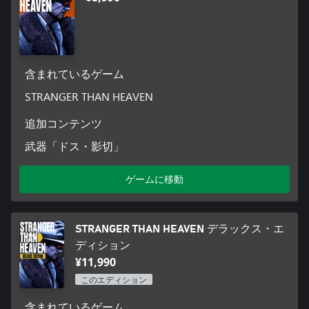
アメリカには居場所がないとしても、日本ならば自分の居場所
があるはずだ、と。
持つものも持たず、身一つで乗り込んだ船での運命的とも言え
る出会いが、大東の生涯を大きく動かしていく。
含まれているゲーム
日本で大東を待つものとは。そして彼の長い長い旅路の果てに
辿り着く場所とは……
STRANGER THAN HEAVEN
追加コンテンツ
■5つの時代、5つの街
武器「ドス・影切」
物語の舞台となるのは、それぞれの時代、当時日本に実在した
街をモチーフとした、〝あったかもしれないJAPAN〟。
ゲームに移動
1915年。世界最大級の鋳造設備とも言われる製鉄所を誇り、血
気盛んな労働者で活気に溢れる福岡・小倉。
1929年。日本最大の海軍工場を有し、ヤクザ組織の影響色濃い
STRANGER THAN HEAVEN デラックス・エ
広島・呉。
1943年。西日本最大の歓楽街であり、緊迫する世界情勢下の大
ディション
阪・ミナミ。
¥11,990
1951年。戦後、日本の観光地の代名詞ともなった静岡・熱海。
このエディション
そして1965年。今なお日本を代表する最大の歓楽街であり、混
沌渦巻く街、東京・新宿。
含まれているゲーム