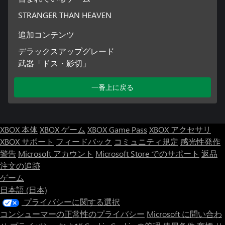
STRANGER THAN HEAVEN
■最も自由で、最も直感的で、最も極限の暴力
誰もが生きることに必死だった時代。
追加コンテンツ
粗暴な動乱の時代を生き抜く喧嘩の生々しさを、コンバットシ
デラックスアップグレード
ステムとして表現。
武器「ドス・影切」
自分が大東となったかのように、左半身、右半身それぞれを意
のままに操り、攻防を繰り広げることができる。
ジャブからの強烈な一撃や力を溜めた攻撃で敵を吹っ飛ばし、
一番上に戻る
ふらついている間にタックルで押し倒してマウントをとり、そ
の勢いがままに激しく殴りつけるなど、荒々しく暴力的なまで
に敵を痛めつける。
また、敵の攻撃を片手で防ぎ、即座に反撃を食らわせるなど、
XBOX 本体
XBOX ゲーム
XBOX Game Pass
XBOX アクセサリ
敵のアクションを見極めて決定的な攻撃の瞬間を自在に作り出
XBOX サポート
フィードバック
コミュニティ規定
感光性発作
すことが出来る。
警告
Microsoft アカウント
Microsoft Store でのサポート
返品
さらに、包丁やハンマー、刀などをはじめとする多彩な武器を
強化させながら使いこなし、この時代の荒くれものたちとのし
注文の追跡
のぎを削っていく。
ゲーム
日本語 (日本)
プライバシーに関する選択
■大東真、もう一つの興行師物語
コンシューマーの正常性のプライバシー
Microsoft に問い合わ
日本で生きていくためのイロハを教えてくれた師から大東は音
楽の才能を見出され、自分が歌うだけでなく、「興行師」とし