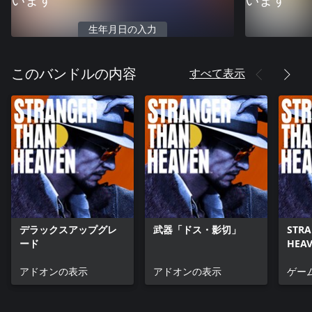
います
います
生年月日の入力
すべて表示
このバンドルの内容
デラックスアップグレ
武器「ドス・影切」
STRA
ード
HEA
アドオンの表示
アドオンの表示
ゲー