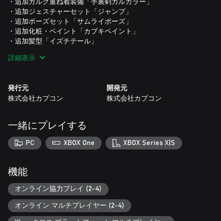
・追加ガルク重ね着装備「手裏剣ガルカラー」
・追加ジェスチャーセット「ジャンプ」
・追加ポーズセット「サムライポーズ」
・追加化粧・ペイント「カブキペイント」
・追加髪型「イズチテール」
詳細表示
魅力的な世界観の中で、新たなアクション、新たなモンスタ
ー、新たなフィールドが盛りだくさん。かつてない狩猟体験
が、ハンターたちを待っている！
発行元
開発元
株式会社カプコン
株式会社カプコン
一緒にプレイする
PC
XBOX One
XBOX Series X|S
機能
オンライン協力プレイ (2-4)
オンライン マルチプレイヤー (2-4)