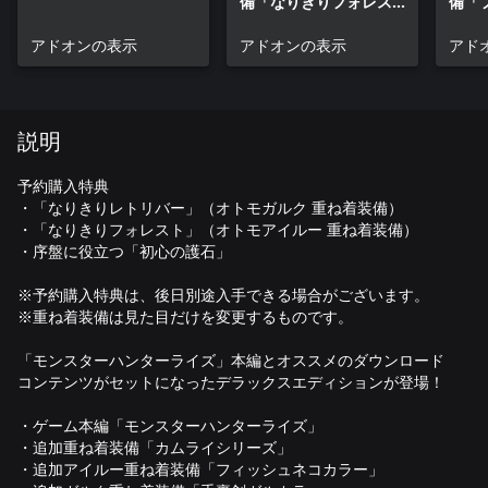
備「なりきりフォレス
備「
トシリーズ」
ラー
アドオンの表示
アドオンの表示
アド
説明
予約購入特典
・「なりきりレトリバー」（オトモガルク 重ね着装備）
・「なりきりフォレスト」（オトモアイルー 重ね着装備）
・序盤に役立つ「初心の護石」
※予約購入特典は、後日別途入手できる場合がございます。
※重ね着装備は見た目だけを変更するものです。
「モンスターハンターライズ」本編とオススメのダウンロード
コンテンツがセットになったデラックスエディションが登場！
・ゲーム本編「モンスターハンターライズ」
・追加重ね着装備「カムライシリーズ」
・追加アイルー重ね着装備「フィッシュネコカラー」