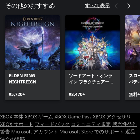
すべて表示
その他のおすすめ
ELDEN RING
ソードアート・オンラ
スロ
NIGHTREIGN
イン フラクチュアード
バテ
デイドリーム
¥5,720+
¥8,470+
無料+
XBOX 本体
XBOX ゲーム
XBOX Game Pass
XBOX アクセサリ
XBOX サポート
フィードバック
コミュニティ規定
感光性発作
警告
Microsoft アカウント
Microsoft Store でのサポート
返品
注文の追跡