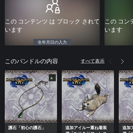
この コンテンツ は ブロック されて
この コン
います
います
生年月日の入力
すべて表示
このバンドルの内容
護石「初心の護石」
追加アイルー重ね着装
追加