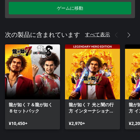
ゲームに移動
すべて表示
次の製品に含まれています
龍が如く７＆龍が如く
龍が如く７ 光と闇の行
龍が
８セットパック
方 インターナショナル
方 
レジェンダリーヒーロ
ヒー
¥10,450+
ーエディション
¥2,970+
¥2,2