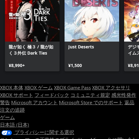
龍が如く 極３ / 龍が如
Just Deserts
デジ
く３外伝 Dark Ties
イム
¥8,990+
¥1,500
¥8,9
XBOX 本体
XBOX ゲーム
XBOX Game Pass
XBOX アクセサリ
XBOX サポート
フィードバック
コミュニティ規定
感光性発作
警告
Microsoft アカウント
Microsoft Store でのサポート
返品
注文の追跡
ゲーム
日本語 (日本)
プライバシーに関する選択