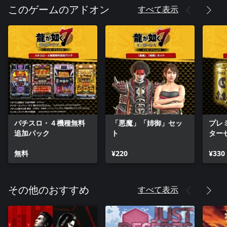
すべて表示
このゲームのアドオン
パチスロ・４機種無料
「悪魔」「姉御」セッ
プレ
追加パック
ト
ター
無料
¥220
¥330
すべて表示
その他のおすすめ