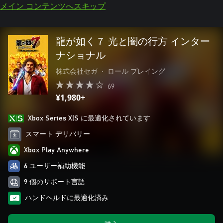
メイン コンテンツへスキップ
龍が如く７ 光と闇の行方 インター
ナショナル
株式会社セガ
•
ロール プレイング
69
¥1,980+
Xbox Series X|S に最適化されています
スマート デリバリー
Xbox Play Anywhere
6 ユーザー補助機能
9 個のサポート言語
ハンドヘルドに最適化済み