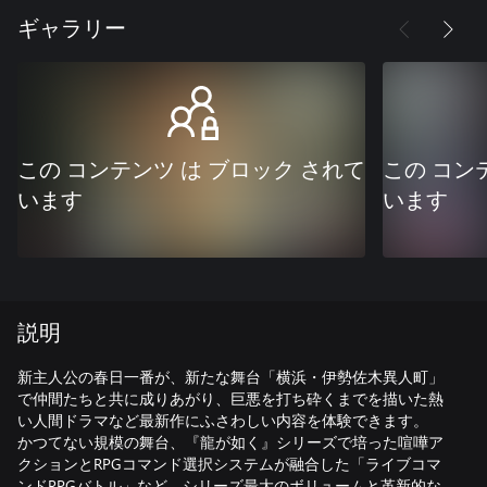
ギャラリー
この コンテンツ は ブロック されて
この コン
います
います
説明
新主人公の春日一番が、新たな舞台「横浜・伊勢佐木異人町」
で仲間たちと共に成りあがり、巨悪を打ち砕くまでを描いた熱
い人間ドラマなど最新作にふさわしい内容を体験できます。
かつてない規模の舞台、『龍が如く』シリーズで培った喧嘩ア
クションとRPGコマンド選択システムが融合した「ライブコマ
ンドRPGバトル」など、シリーズ最大のボリュームと革新的な