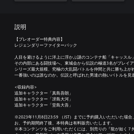
説明
【プレオーダー特典内容】
レジェンダリーファイターパック
人目を避けるように洋上に浮かぶ謎のコンテナ船「キャッスル
その内部にある闘技場へ、東城会から伝説の極道3名がプレイ
シリーズ最大規模、究極の大乱闘バトルを仲間と共に勝ち上が
一番強いのは誰なのか。伝説と呼ばれた男達の熱いバトルを見
<収録内容>
追加キャラクター「真島吾朗」
追加キャラクター「冴島大河」
追加キャラクター「堂島大吾」
※2023年11月8日23:59 （JST）までに予約購入いただい
お、予約期間終了後、本特典は有料販売いたします。
※本コンテンツをご利用いただくには、別売りの『龍が如く７外