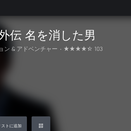
外伝 名を消した男
ョン & アドベンチャー
•
103
リストに追加