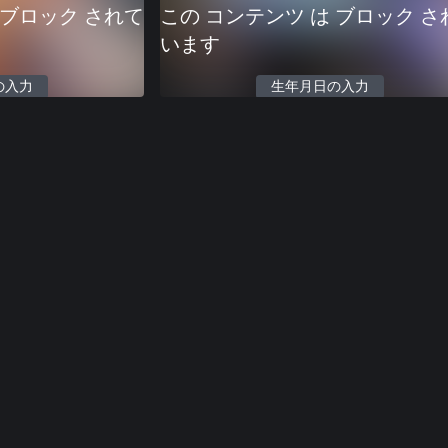
 ブロック されて
この コンテンツ は ブロック さ
います
の入力
生年月日の入力