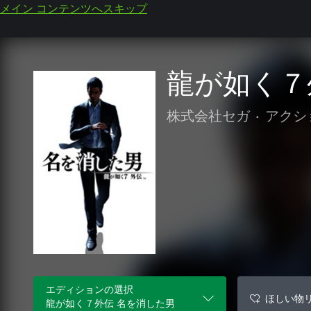
メイン コンテンツへスキップ
龍が如く７
株式会社セガ
•
アクシ
エディションの選択
ほしい物
龍が如く７外伝 名を消した男