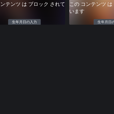
コンテンツ は ブロック されて
この コンテンツ は
います
生年月日の入力
生年月日