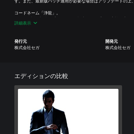
す。また、最新版パッチ適用が必要な場合はアップデートの上
コードネーム「浄龍」。
かつて伝説の極道と呼ばれた男、桐生一馬は愛する家族を守る
詳細表示
ていた・・・。
桐生一馬の視点から、『龍が如く6 命の詩。』以降の空白の物
発行元
開発元
株式会社セガ
株式会社セガ
進化したバトルアクションや新ステージに加え、やり込み要素
豪華俳優陣が演じる魅力的な新キャラクターにも注目。
■桐生一馬の視点から描かれる、空白の物語
愛する者たちを守るため自分の死を偽装し、人生を捨てた伝説
エディションの比較
今は、かつて日本のフィクサーとして暗躍した「大道寺一派」
エージェントのひとりとなって、時折任務を与えられている。
大道寺以外の人間にその生存が知られることは決して許されな
二度と日の目を見ることのない飼い殺しの日々。
だが……、その静寂を破ろうとする存在が桐生のすぐ近くへと迫
■2つのスタイルで戦う進化したバトルアクション
バトルでは、「応龍」、「エージェント」という2つの新たな
ことが可能。
シリーズならではのド派手、且つ豪快な極道アクションを進化