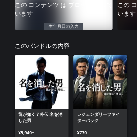
この コンテンツ は ブロック されて
この 
います
います
生年月日の入力
このバンドルの内容
龍が如く７外伝 名を消
レジェンダリーファイ
した男
ターパック
¥5,940+
¥770