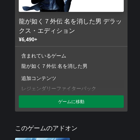
古今東西の格闘術をベースに、バインドワイヤーなどの専用ガ
に敵を制圧する「エージェント」。
パワーで圧倒か、スピードで制圧か、状況に合わせて2つのス
龍が如く７外伝 名を消した男 デラッ
せ！
クス・エディション
■やり込み要素満載の充実したプレイスポット
¥6,490+
「龍が如く」シリーズならではの多彩なプレイスポットは本作
数々の強敵が立ちはだかる「闘技場」や、実写映像で究極の臨
ほか、「カラオケ」や「ポケットサーキット」、「ダーツ」な
含まれているゲーム
プして収録。己の欲望のままに遊びつくせ！
龍が如く７外伝 名を消した男
■『龍が如く８スペシャル体験版』も楽しめる！
追加コンテンツ
本作の追加データとして、『龍が如く８スペシャル体験版』を
こちらの体験版は、『龍が如く７外伝』をクリアした後にアン
レジェンダリーファイターパック
８』本編にはないシーンなども収録した、その名の通り特別な
ゲームに移動
※プレイするにはインターネットへの接続が必要です。
※発売日以降に追加データとして配信される予定です。
このゲームのアドオン