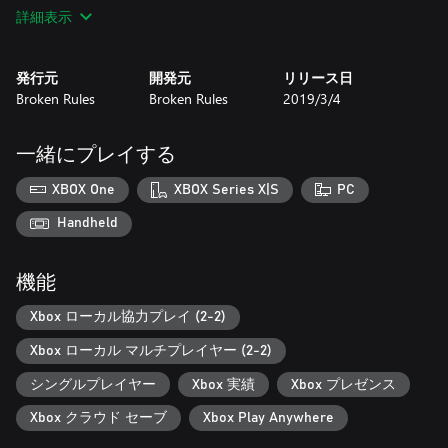
さを探ることが出来るでしょう。_x000d_
詳細表示
_x000d_
_x000d_
***_x000d_
発行元
開発元
リリース日
_x000d_
Broken Rules
Broken Rules
2019/3/4
- Apple Design Award 2017_x000d_
- Best Art Award 2017 Sense of Wonder Night_x000d_
- Excellence in Art Award 2017 Busan Indie Connect_x000d_
一緒にプレイする
- Best Art and Innovation Award 2017 BIG Festival_x000d_
- Media Choice Award 2017 Indiecade Europe_x000d_
XBOX One
XBOX Series X|S
PC
- Leftfield Selection 2017 EGX Reezed_x000d_
- GDC Selection 2017 Unity Showcase_x000d_
Handheld
- Official Selection 2016 PAX_x000d_
- Digital Selection 2016 Indiecade_x000d_
機能
- Official Selection 2016 Day of the Devs_x000d_
Xbox ローカル協力プレイ (2-2)
Xbox ローカル マルチプレイヤー (2-2)
シングルプレイヤー
Xbox 実績
Xbox プレゼンス
Xbox クラウド セーブ
Xbox Play Anywhere