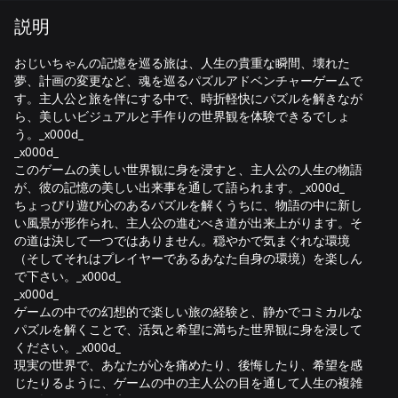
説明
おじいちゃんの記憶を巡る旅は、人生の貴重な瞬間、壊れた
夢、計画の変更など、魂を巡るパズルアドベンチャーゲームで
す。主人公と旅を伴にする中で、時折軽快にパズルを解きなが
ら、美しいビジュアルと手作りの世界観を体験できるでしょ
う。_x000d_
_x000d_
このゲームの美しい世界観に身を浸すと、主人公の人生の物語
が、彼の記憶の美しい出来事を通して語られます。_x000d_
ちょっぴり遊び心のあるパズルを解くうちに、物語の中に新し
い風景が形作られ、主人公の進むべき道が出来上がります。そ
の道は決して一つではありません。穏やかで気まぐれな環境
（そしてそれはプレイヤーであるあなた自身の環境）を楽しん
で下さい。_x000d_
_x000d_
ゲームの中での幻想的で楽しい旅の経験と、静かでコミカルな
パズルを解くことで、活気と希望に満ちた世界観に身を浸して
ください。_x000d_
現実の世界で、あなたが心を痛めたり、後悔したり、希望を感
じたりるように、ゲームの中の主人公の目を通して人生の複雑