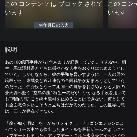
この コンテンツ は ブロック されて
この コン
います
います
生年月日の入力
説明
あの100億円事件から1年あまりが経過していた。そんな中、桐
生一馬は澤村遥とともに穏やかな人生をおくりはじめようとし
ていた。しかしながら、彼の平和を脅かすように、一人の男の
暗殺から、東城会と近江連合の全面戦争が始まろうとしていた
のだった。仲介役となって組同士の抗争をおさめようと大阪の
蒼天堀へ赴く “堂島の龍” 桐生一馬だが、いかなる手段を用いて
も“関西の龍” こと郷田龍司を止めることはできない。何として
も全面戦争を起こそうと立ちはだかるのだった。この世界に龍
は一匹しか存在できない。
「龍が如く 極2」を一からリメイクし、ドラゴンエンジンによ
ってシリーズ中でも傑出したタイトルを最新ゲームのようにア
ップデートしました。アップデートされた水商売アイランドや