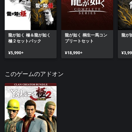
龍が如く 極＆龍が如く
龍が如く 桐生一馬コン
龍が
極２セットパック
プリートセット
¥5,990+
¥18,990+
¥3,9
このゲームのアドオン