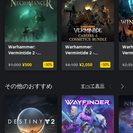
Warhammer:
Warhammer:
War
Vermintide 2 -
Vermintide 2 -
Verm
Necromancer
Careers & Cosmetics
of M
¥1,000
¥500
Bundle
¥4,100
¥2,050
¥2,35
-50%
-50%
すべて表示
その他のおすすめ