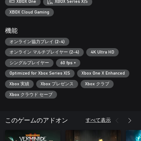
XBOX One
XBOX Series X|S
- Claim Your Reward: Vermintide 2 features a new and improved
loot system, rewarding each player with spoils of battle relevant
XBOX Cloud Gaming
to your chosen career - weapons, consumable quests, trinkets,
cosmetics, crafting materials and more.
機能
- Stem the Tides: Facing the infinite numbers of the Skaven
オンライン協力プレイ (2-4)
combined with the brutal strength of the Chaos army, the heroes
must stand together. Sound tactics and fury must be employed
オンライン マルチプレイヤー (2-4)
4K Ultra HD
in equal measure to overcome these unimaginable odds.
シングルプレイヤー
60 fps +
Optimized for Xbox Series X|S
Xbox One X Enhanced
Warhammer: Vermintide 2 © Copyright Games Workshop
Limited 2018. Vermintide 2, the Vermintide 2 logo, GW, Games
Xbox 実績
Xbox プレゼンス
Xbox クラブ
Workshop, Warhammer, The Game of Fantasy Battles, the twin-
tailed comet logo, and all associated logos, illustrations, images,
Xbox クラウド セーブ
names, creatures, races, vehicles, locations, weapons, characters,
and the distinctive likeness thereof, are either ® or TM, and/or ©
Games Workshop Limited, variably registered around the world,
and used under licence. All rights reserved to their respective
すべて表示
このゲームのアドオン
owners.