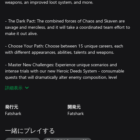
weapons, an improved loot system, and more.
- The Dark Pact: The combined forces of Chaos and Skaven are
savage and merciless, and it will take a coordinated team effort to
make it out alive.
- Choose Your Path: Choose between 15 unique careers, each
with different appearances, abilities, talents and weapons.
- Master New Challenges: Experience unique scenarios and
intense trials with our new Heroic Deeds System - consumable
quests that will dramatically alter enemy composition, level
settings, weapon use and mission objectives.
詳細表示
- Progress Your Career: Level up your heroes and climb the
talent tree of your chosen career, unlocking new abilities and
発行元
開発元
gaining access to powerful gear along the way.
Fatshark
Fatshark
- The Adventure Continues: Explore a wide range of breathtaking
new levels set in and around Helmgart, a fortress city protecting
一緒にプレイする
the Bretonnian border of the Empire.