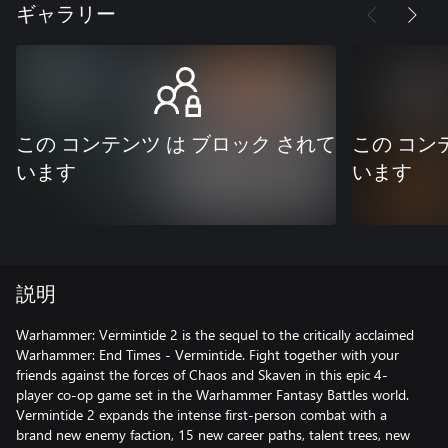
ギャラリー
この コンテンツ は ブロック されて
この コン
います
います
説明
Warhammer: Vermintide 2 is the sequel to the critically acclaimed
Warhammer: End Times - Vermintide. Fight together with your
friends against the forces of Chaos and Skaven in this epic 4-
player co-op game set in the Warhammer Fantasy Battles world.
Vermintide 2 expands the intense first-person combat with a
brand new enemy faction, 15 new career paths, talent trees, new