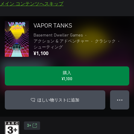
メイン コンテンツへスキップ
VAPOR TANKS
Basement Dweller Games
•
アクション & アドベンチャー
•
クラシック
•
シューティング
¥1,100
購入
¥1,100
ほしい物リストに追加
● ● ●
3+