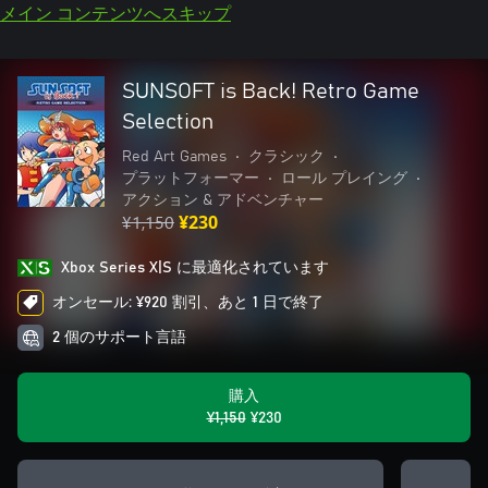
メイン コンテンツへスキップ
SUNSOFT is Back! Retro Game
Selection
Red Art Games
•
クラシック
•
プラットフォーマー
•
ロール プレイング
•
アクション & アドベンチャー
¥1,150
¥230
Xbox Series X|S に最適化されています
オンセール: ¥920 割引、あと 1 日で終了
2 個のサポート言語
購入
¥1,150
¥230