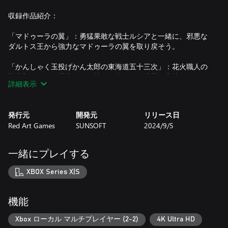
収録作品紹介：
「マドゥーラの翼」：勇猛果敢な戦士ルシアと一緒に、邪悪な
ダルトス王から強力なマドゥーラの翼を取り戻そう。
「かんしゃく玉投げかん太郎の東海道五十三次」：花火職人の
勘太郎として、花火細工の技術を利用して武器を密造しようと
詳細表示
する悪の商人たちを阻止せよ！
「リップルアイランド」：快適な生活を夢見る少年ケイルとし
発行元
開発元
リリース日
て、ドテーラ王の呼びかけに応え、極悪非道な皇帝ゲロゲール
Red Art Games
SUNSOFT
2024/9/5
との戦いに挑もう。
一緒にプレイする
全3タイトルすべてに全く新しいローカライゼーションが施さ
れ、複数の利便性向上（QoL）機能が追加。現代のゲーマーに
XBOX Series X|S
とってより快適で、プレイしやすいゲームプレイ環境に。
機能
特徴：
-全3タイトルの英語ローカライズ
Xbox ローカル マルチプレイヤー (2-2)
4K Ultra HD