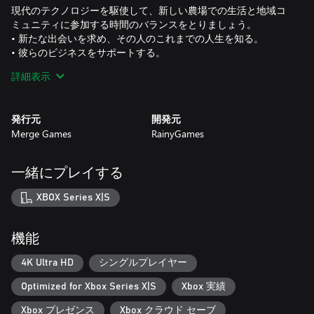
現代のテクノロジーを駆使して、新しい農場での生活と地域コ
ミュニティに参加する時間のバランスをとりましょう。
• 新たな出会いを求め、その人のこれまでの人生を知る。
• 彼らのビジネスをサポートする。
• 町や街で遊ぶ。
詳細表示
• 恋を追いかける。
自分らしく生きよう！
発行元
開発元
個性を重視するサニーサイドでは、創造的な自由と自己表現に
Merge Games
RainyGames
満ちています。
• 自分のメインキャラクターを作る。
• 自分の土地のどこにでも好きなものを作る。
一緒にプレイする
• スマホとドローンをカスタマイズ
XBOX Series X|S
自分のペースで行動して、自分の道を進みましょう。一番いい
プレイ方法は、自分が一番楽しくなれるやり方です！
• 113種類の作物を育てる。
機能
• 27人のキャラクターと仲良くなる。
• 数百種類の料理・フードクラフトのレシピ。
4K Ultra HD
シングルプレイヤー
• 現実的なエコノミー。
Optimized for Xbox Series X|S
Xbox 実績
自分の農場を支えよう
Xbox プレゼンス
Xbox クラウド セーブ