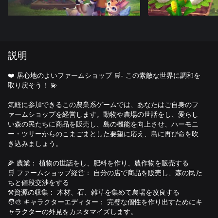
説明
❤️ 居心地のよいファームショップ 🛒- この素敵な世界に調和を
取り戻そう！ 💫
気軽に参加できるこの農業系ゲームでは、あなたはご自身のフ
ァームショップを経営します。動物や農場の世話をし、愛らし
い森の民たちに商品を販売し、島の機能を向上させ、ハーモニ
ー・ツリーからのこまごまとした要望に応え、島に再び命を吹
き込みましょう。
🌽 農業： 植物の世話をし、肥料を作り、農作物を販売する
🛒 ファームショップ経営： 自分の店で商品を販売し、森の民た
ちと値段交渉をする
⚒️資源の収集： 木材、石、雑草を集めて農場を改良する
🧑‍🎨 キャラクターエディター： 完璧な個性を作り出すためにキ
ャラクターの外見をカスタマイズします。