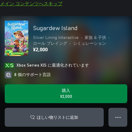
メイン コンテンツへスキップ
Sugardew Island
Silver Lining Interactive
•
家族 & 子供
•
ロール プレイング
•
シミュレーション
¥2,000
Xbox Series X|S に最適化されています
8 個のサポート言語
購入
¥2,000
ほしい物リストに追加
● ● ●