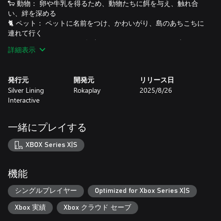
🐑 動物： 卵や牛乳を得るため、動物たちに餌を与え、触れ合
い、絆を深める
🐈 ペット： ペットに名前をつけ、かわいがり、島のあちこちに
連れて行く
☯️ ハーモニー・ツリーの探究： ハーモニー・ツリーを癒し、こ
詳細表示
の小さな島をよりよくするための要望に応える
💰 商人トムテ：友好的な商人から種や動物などを購入します。
👷🏽‍♂️ アップグレードシステム： 自宅や納屋、道具を改良して効
発行元
開発元
リリース日
率を高める
Silver Lining
Rokaplay
2025/8/26
❤️ 関係: 親切な島民と友達になったりデートしたりして、友情
Interactive
を築くか、あるいはそれ以上の関係を目指しましょう。
一緒にプレイする
XBOX Series X|S
機能
シングルプレイヤー
Optimized for Xbox Series X|S
Xbox 実績
Xbox クラウド セーブ