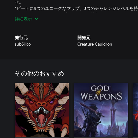
せ。
*ビートに9つのユニークなマップ、3つのチャレンジレベルを
*ロックが解除されるのを待っている20以上のペット。それぞ
詳細表示
っています。
*モンスターの200以上の異なる種類を打ち負かし、その後、
それらについての詳細を学びます。
発行元
開発元
*パーマデースとオプションのハードコアモード！
subSilico
Creature Cauldron
その他のおすすめ