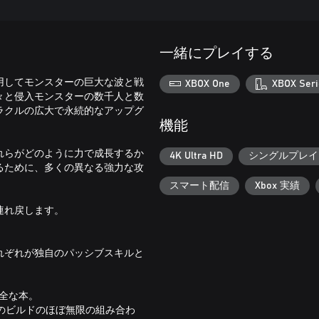
一緒にプレイする
用してモンスターの巨大な波と戦
XBOX One
XBOX Seri
々と侵入モンスターの数千人と数
ラクルの広大で永続的なアップグ
機能
れらがどのように力で成長するか
4K Ultra HD
シングルプレイ
るために、多くの異なる強力な攻
スマート配信
Xbox 実績
連れ戻します。
れぞれが独自のパッシブスキルと
全な本。
めのビルドのほぼ無限の組み合わ