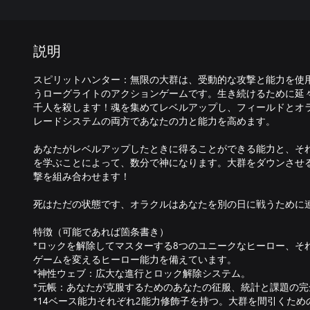
説明
スピリットハンター：無限の大群は、受動的な攻撃と能力を使
うローグライトのアクションゲームです。生き続けるために延
千人を殺します！魂を集めてレベルアップし、フィールドとオ
レードシステムの両方であなたの力と能力を高めます。
あなたがレベルアップしたときに得ることができる能力と、そ
を学ぶことによって、数分で神になります。大群をダウンさせ
撃を組み合わせます！
死はただの状態です、オラクルはあなたを別の日に戦うために
特徴（可能であれば箇条書き）
*ロックを解除してマスターする8つのユニークなヒーロー、そ
ゲームを変えるヒーロー能力を備えています。
*神性ウェブ：広大な進行とロック解除システム。
*元帳：あなたが克服するためのあなたの征服、統計と課題の完
*14ベース能力それぞれ2能力修飾子を持つ。大群を間引くた