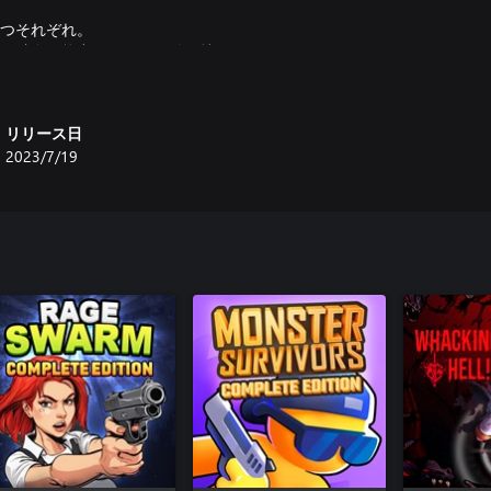
持つそれぞれ。
れが独自の能力、バフ、行動を持
伝承ぬいぐるみビースティアリーで
リリース日
2023/7/19