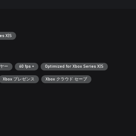
es X|S
ヤー
60 fps +
Optimized for Xbox Series X|S
Xbox プレゼンス
Xbox クラウド セーブ