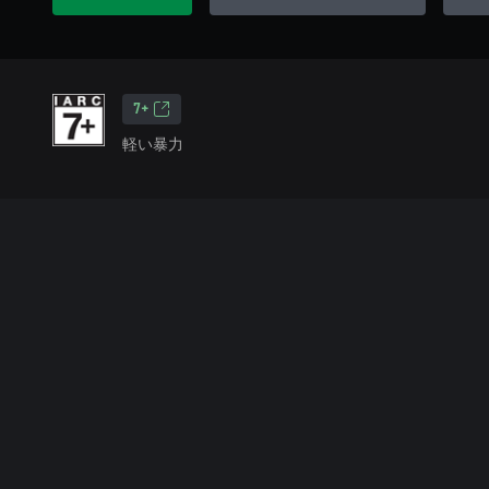
7+
軽い暴力