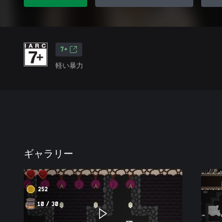
7+
軽い暴力
ギャラリー