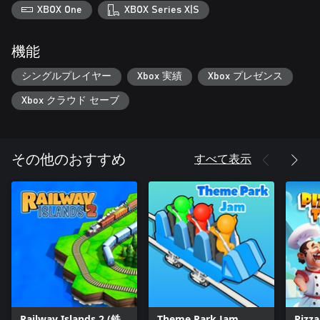
XBOX One
XBOX Series X|S
機能
シングルプレイヤー
Xbox 実績
Xbox プレゼンス
Xbox クラウド セーブ
すべて表示
その他のおすすめ
Railway Islands 2 (鉄
Theme Park Jam
Pizz