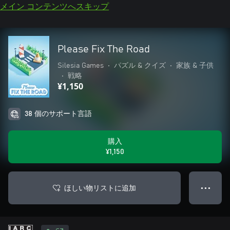
メイン コンテンツへスキップ
Please Fix The Road
Silesia Games
•
パズル & クイズ
•
家族 & 子供
•
戦略
¥1,150
38 個のサポート言語
購入
¥1,150
ほしい物リストに追加
● ● ●