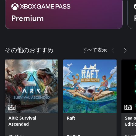
専用サーバーでは、同時接続最大32人で遊ぶことができます。
Premium
広大な世界で不思議な生物『パル』を集めて、戦闘・建築・農
業を行わせたり、工場で労働させたりする全く新しいマルチ対
応のオープンワールドサバイバルクラフトゲームです。
すべて表示
その他のおすすめ
ARK: Survival
Raft
Sea o
Ascended
Editi