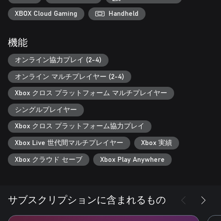
▼工業・自動化
自動化の為には、手作業をパルに任せるのが重要です。工場を
XBOX Cloud Gaming
Handheld
作り、パルを配置しましょう。パルは餌さえあればずっと働き
ます。寿命が尽きるまで。
機能
▼ダンジョン探索
オンライン協力プレイ (2-4)
パルがいれば、危険なエリアも大丈夫。いざとなったら、パル
を身代わりにしましょう。あなたの為なら、命も捧げて守って
オンライン マルチプレイヤー (2-4)
くれます。
Xbox クロス プラットフォーム マルチプレイヤー
▼繁殖・遺伝
シングルプレイヤー
パルは繁殖すると、親の特性を受け継ぎます。希少なパルを組
み合わせて、最強のパルを作りましょう！
Xbox クロス プラットフォーム協力プレイ
▼密猟・犯罪
Xbox Live 世代間マルチプレイヤー
Xbox 実績
禁猟区には、絶滅危惧種パルが生息しています。こっそり侵入
Xbox クラウド セーブ
Xbox Play Anywhere
し捕まえれば一攫千金！ バレなければ、犯罪にはなりません。
▼マルチプレイ
マルチプレイに対応しています。友達を誘って一緒に冒険しま
サブスクリプションに含まれるもの
しょう。もちろん、対戦・トレードも出来ます。
協力プレイ(オンライン)では、最大4人でマルチプレイが可能で
す。