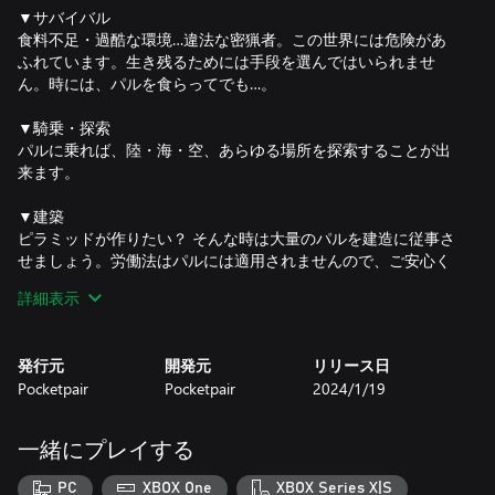
▼サバイバル
食料不足・過酷な環境…違法な密猟者。この世界には危険があ
ふれています。生き残るためには手段を選んではいられませ
ん。時には、パルを食らってでも…。
▼騎乗・探索
パルに乗れば、陸・海・空、あらゆる場所を探索することが出
来ます。
▼建築
ピラミッドが作りたい？ そんな時は大量のパルを建造に従事さ
せましょう。労働法はパルには適用されませんので、ご安心く
ださい。
詳細表示
▼生活
火をつけたり、発電したり、採掘したり…。 様々な便利パルを
発行元
開発元
リリース日
集めることで、快適な生活を送りましょう。
Pocketpair
Pocketpair
2024/1/19
▼農業
種まき・水やり・収穫、それぞれの作業を得意とするパルがい
一緒にプレイする
ます。パルと一緒に魅力的な農園を作りましょう。
PC
XBOX One
XBOX Series X|S