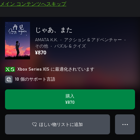
メイン コンテンツへスキップ
じゃあ、また
AMATA K.K.
•
アクション & アドベンチャー
•
その他
•
パズル & クイズ
¥870
Xbox Series X|S に最適化されています
10 個のサポート言語
購入
¥870
ほしい物リストに追加
● ● ●