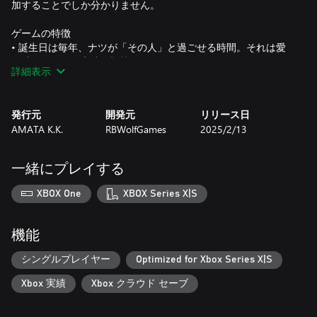
加することでしか分かりません。
ゲームの特徴
• 誕生日は毎年、ナツが「その人」と過ごせる時間。それは愛
の時間であり、永遠の記憶である。
詳細表示
• 時空を超えたナツと「その人」の出会い。この夏の最も感動
的な物語。
発行元
開発元
リリース日
AMATA K.K.
RBWolfGames
2025/2/13
• 画面スワイプ、主人公のコントロール等といったインタラク
ティブな方法で、物語を進める。
一緒にプレイする
• 物語をより美しく感動的にする、手描きアニメーションとス
ケッチ風の様々な時空の情景。
XBOX One
XBOX Series X|S
• ゲームを通し、光の加減や、焦点の合わせ方など、カメラの
スキルを学ぶことができる。
機能
シングルプレイヤー
Optimized for Xbox Series X|S
Xbox 実績
Xbox クラウド セーブ