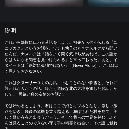
説明
これから部族に伝わる昔話をしよう。祖先から代々伝わる『ユ
ニプカク』というお話を。ワシも幼子のときナスルクから聞い
たんだ。ナスルクは「話をよく聞く気持ちがあれば、この話か
らは大いなる知恵を見つけられる」と言っておった。あと、イ
ヌイットは「絶対に孤独ではない」（Never Alone）。これはよ
く覚えておきなさい。
これはクヌーサーユカのお話。止むことのない吹雪と、それに
襲われた人たちの話。冷たく危険な北の大地を旅したお話。そ
して……勇気と真の友情のお話だ。
では始めるとしよう。君はここで娘とキツネとなり、厳しい旅
路をゆき、幾多の危機を乗り越える。滅ぼされた村を見て、美
しく賢い存在と出会うだろう。そして我らの世界を包む、ふだ
んは見ることのできない守り手の精霊と出会い、その謎に触れ
る。