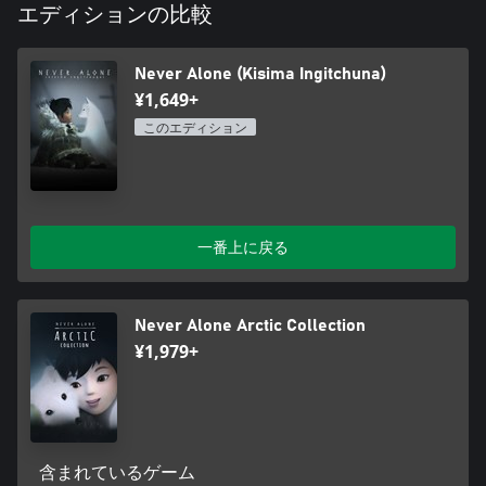
るには知恵と勇気が必要です。
エディションの比較
l 人狩り、小人、守り手の精霊、吹雪の男など、イヌイットの民
話に伝わるキャラクターも登場。本作はアラスカ原住民の長老
Never Alone (Kisima Ingitchuna)
や同文化の権威から協力を得て制作されています。
l イヌイットの語り部が現地語で読み上げた物語「クヌーサーユ
¥1,649+
カ」をゲーム化したのが本作。商業ゲーム史上初の試みです。
このエディション
l イヌイットコミュニティの協力を得て制作された歴史的背景情
報の動画を収録。ゲームを進めてロック解除していくことで彼
らの知恵や民話、そして世界観を知ることができます。
一番上に戻る
Never Alone Arctic Collection
¥1,979+
含まれているゲーム