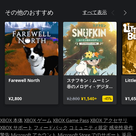
すべて表示
その他のおすすめ
Farewell North
スナフキン：ムーミン
Littl
谷のメロディ - デジタ
ルデラックス版
¥2,800
¥2,800
¥1,540+
¥1,6
-45%
XBOX 本体
XBOX ゲーム
XBOX Game Pass
XBOX アクセサリ
XBOX サポート
フィードバック
コミュニティ規定
感光性発作
警告
Microsoft アカウント
Microsoft Store でのサポート
返品