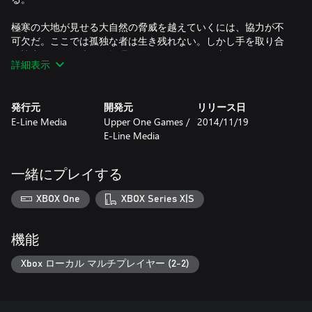
極寒の大地が見せる大自然の脅威を越えていくには、協力が不
可欠だ。ここでは孤独な者は生き残れない。しかし手を取り合
い協力すれば、決して無理なことじゃない。知恵をしぼり、互
詳細表示
いの長所を活かし、吹雪や捕食者にも屈しない心さえあれば。
これは世界を元通りにするための旅。君があきらめる時、すべ
発行元
開発元
リリース日
ては失われたままになる……。
E-Line Media
Upper One Games /
2014/11/19
E-Line Media
-----
『Never Alone』はアラスカの原住民コミュニティの協力を得て
一緒にプレイする
制作された、1～2人用のパズルアクションゲームです。イヌイ
ットの伝承民話をベースとしており、北極圏の美しい大地を舞
XBOX One
XBOX Series X|S
台も相まって他にはないゲーム体験を味わうことができます。
l 主人公の「娘」と「キツネ」はそれぞれ異なる能力や長所を持
機能
ち、ゲーム中はいつでも切り替え可能。互いに協力しながら
数々の障害を乗り越えていきます。またローカル協力プレイに
Xbox ローカル マルチプレイヤー (2-2)
も対応しており、プレイヤー2はいつでも参加可能です。
l 危険に満ちた北極圏の大地が舞台となる本作では、ツンドラ、
村、浮氷、森などが登場。強烈な吹雪と過酷な雪山を乗り越え