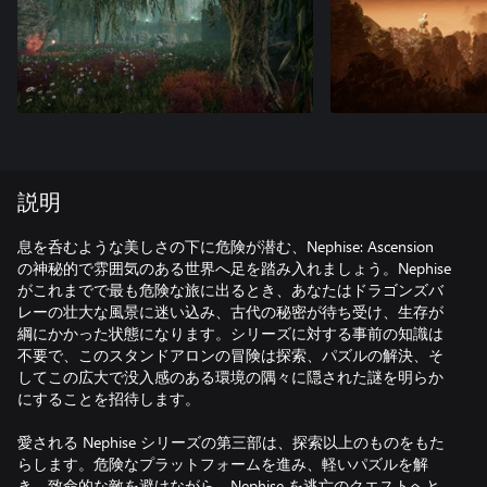
説明
息を呑むような美しさの下に危険が潜む、Nephise: Ascension
の神秘的で雰囲気のある世界へ足を踏み入れましょう。Nephise
がこれまでで最も危険な旅に出るとき、あなたはドラゴンズバ
レーの壮大な風景に迷い込み、古代の秘密が待ち受け、生存が
綱にかかった状態になります。シリーズに対する事前の知識は
不要で、このスタンドアロンの冒険は探索、パズルの解決、そ
してこの広大で没入感のある環境の隅々に隠された謎を明らか
にすることを招待します。
愛される Nephise シリーズの第三部は、探索以上のものをもた
らします。危険なプラットフォームを進み、軽いパズルを解
き、致命的な敵を避けながら、Nephise を逃亡のクエストへと