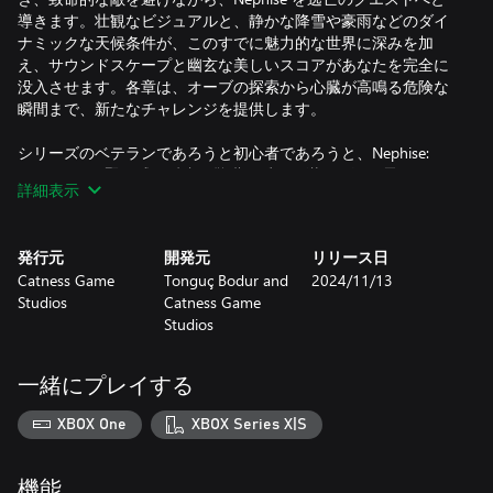
導きます。壮観なビジュアルと、静かな降雪や豪雨などのダイ
ナミックな天候条件が、このすでに魅力的な世界に深みを加
え、サウンドスケープと幽玄な美しいスコアがあなたを完全に
没入させます。各章は、オーブの探索から心臓が高鳴る危険な
瞬間まで、新たなチャレンジを提供します。
シリーズのベテランであろうと初心者であろうと、Nephise:
Ascension は緊張感、反省、驚嘆の瞬間に満ちた深く雰囲気の
詳細表示
ある体験を約束します。あなたは Nephise が危険なドラゴンズ
バレーから脱出するのを手助けしますか、それとも彼女はその
幽霊のような伝説の永続的な一部となるのでしょうか？
発行元
開発元
リリース日
Catness Game
Tonguç Bodur and
2024/11/13
Studios
Catness Game
Studios
一緒にプレイする
XBOX One
XBOX Series X|S
機能