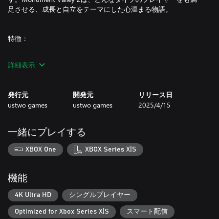
足させる、成長と自立をテーマにした心温まる物語。
特徴：
―感動的な物語： 子育てと自立の感動の物語を体験しよう
詳細表示
―一つひとつ手作りされたパズル： ローとその子供の関係性の
変化を探る、まったく新しいインタラクション。
発行元
開発元
リリース日
ustwo games
ustwo games
2025/4/15
―現代アート： 世界各地の建築物とコンテンポラリーアートか
らのインスピレーション。
一緒にプレイする
―完結する旅路：すべての章が収録されており、最も満足のい
XBOX One
XBOX Series X|S
く体験ができます。
「Monument Valley」の感動的な続編で、ローとその子供とと
機能
もにMonument Valley 2の魅力を発見しよう。
4K Ultra HD
シングルプレイヤー
ustwoゲームズは、受賞歴のある「Monument Valley」シリー
Optimized for Xbox Series X|S
スマート配信
ズ、「Land’s End」、「Assemble with Care」、「Alba: A