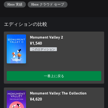
Wildlife Adventure」で知られる、自信をもって作品をお届けす
Xbox 実績
Xbox クラウド セーブ
る独立系デベロッパーです。
エディションの比較
Monument Valley 2
¥1,540
このエディション
一番上に戻る
Monument Valley: The Collection
¥4,620