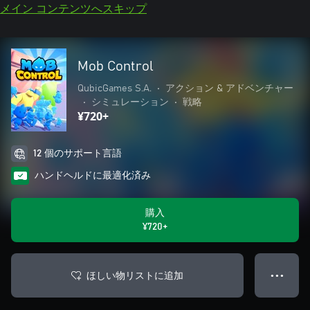
メイン コンテンツへスキップ
Mob Control
QubicGames S.A.
•
アクション & アドベンチャー
•
シミュレーション
•
戦略
¥720+
12 個のサポート言語
ハンドヘルドに最適化済み
購入
¥720+
ほしい物リストに追加
● ● ●