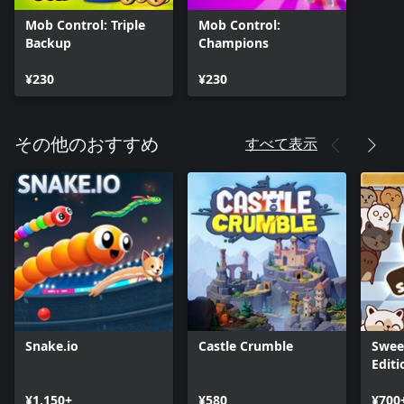
Mob Control: Triple
Mob Control:
Backup
Champions
¥230
¥230
すべて表示
その他のおすすめ
Snake.io
Castle Crumble
Sweet
Editi
¥1,150+
¥580
¥700