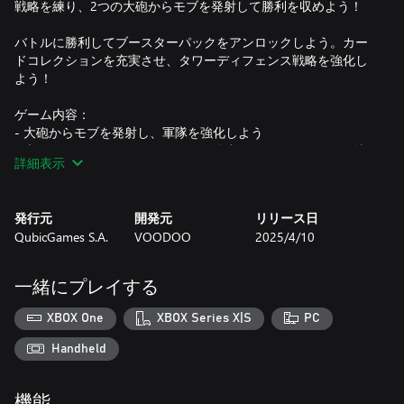
戦略を練り、2つの大砲からモブを発射して勝利を収めよう！
バトルに勝利してブースターパックをアンロックしよう。カー
ドコレクションを充実させ、タワーディフェンス戦略を強化し
よう！
ゲーム内容：
- 大砲からモブを発射し、軍隊を強化しよう
- 大砲をスーパーチャージすると、強力なチャンピオンが発射
詳細表示
できる
- フレンドとローカル・マルチプレイモードでプレイして、一
度に大砲2発を撃とう！
発行元
開発元
リリース日
- 倍率アップゲートゲートやスピードブーストを戦略的に使っ
QubicGames S.A.
VOODOO
2025/4/10
て、先手を"撃"とう
- 敵の拠点を破壊して、自軍を強化しよう
- キャノンやスーパーチャンピオン、モブ、レインボーレイ
一緒にプレイする
ジ・アルティメットをアンロックして、レベルアップしよう！
- カードコレクションを充実させるオープンブースターパック
XBOX One
XBOX Series X|S
PC
軍隊を結集し、コレクションカードのパワーを活用し、伝説の
Handheld
タワーディフェンス・チャンピオンになろう！
機能