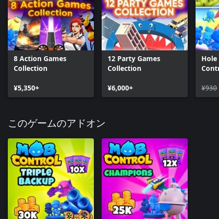
8 Action Games
12 Party Games
Hole
Collection
Collection
Cont
¥5,350+
¥6,000+
¥930
このゲームのアドオン