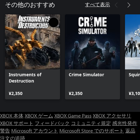
すべて表示
その他のおすすめ
Instruments of
Crime Simulator
Squir
Destruction
¥2,350
¥2,350
¥3,1
XBOX 本体
XBOX ゲーム
XBOX Game Pass
XBOX アクセサリ
XBOX サポート
フィードバック
コミュニティ規定
感光性発作
警告
Microsoft アカウント
Microsoft Store でのサポート
返品
注文の追跡