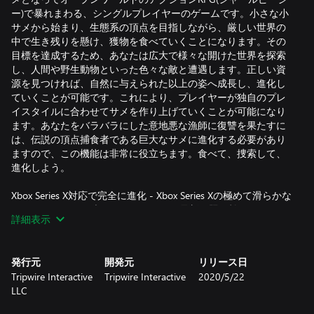
ー)で暴れまわる、シングルプレイヤーのゲームです。小さな小
サメから始まり、生態系の頂点を目指しながら、厳しい世界の
中で生き残りを懸け、獲物を食べていくことになります。その
目標を達成するため、あなたは広大で様々な開けた世界を探索
し、人間や野生動物といった色々な敵と遭遇します。正しい資
源を見つければ、自然に与えられた以上の姿へ成長し、進化し
ていくことが可能です。これにより、プレイヤーが独自のプレ
イスタイルに合わせてサメを作り上げていくことが可能になり
ます。あなたをバラバラにした意地悪な漁師に復讐を果たすに
は、伝説の頂点捕食者である巨大なサメに進化する必要があり
ますので、この機能は非常に役立ちます。食べて、捜索して、
進化しよう。
Xbox Series X対応で完全に進化 - Xbox Series Xの極めて滑らかな
60FTPのネイティブ4K HDRサポート、最新の照明効果といった
詳細表示
性能を最大限に活用できるManeaterの次なる進化が登場です！
Smart Deliveryの完全対応により、お使いの本体が進化すれば、
Maneaterも進化します。 （以前お知らせした）レイトレーシン
発行元
開発元
リリース日
グは、リリース後のパッチで登場予定です。
Tripwire Interactive
Tripwire Interactive
2020/5/22
LLC
比類なきストーリー – Chris Parnell (Saturday Night Live、30
Rock、Rick and Morty)がナレーションを担当して物語の全編を