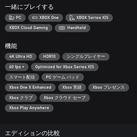
語っていくストーリーモードで、リアリティー番組の背景風の
一緒にプレイする
プレイを楽しみましょう。
多様で魅力的な戦闘 – 他の頂点捕食者を含むどう猛な野生動物
PC
XBOX One
XBOX Series X|S
と戦うか、町の酔っぱらいから沿岸警備隊まで、様々な種類の
人間ハンターを相手にバトルしましょう。
XBOX Cloud Gaming
Handheld
伝説へと進化しよう – 人間や野生動物を餌食とし、あなたのサ
メを育て、いくつもの可能性の中でサメを進化させるよう、戦
機能
利品を見つけていきましょう。
湾岸を探索 – 7つの広大な地域には、湾岸、リゾートビーチ、
4K Ultra HD
HDR10
シングルプレイヤー
産業用ドック、外洋などのバイユーが含まれています。完全な
60 fps +
Optimized for Xbox Series X|S
スマート配信
PC ゲーム パッド
Xbox One X Enhanced
Xbox 実績
Xbox プレゼンス
Xbox クラブ
Xbox クラウド セーブ
Xbox Play Anywhere
エディションの比較