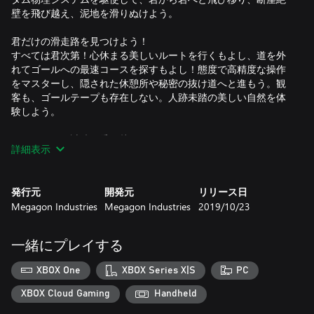
壁を飛び越え、泥地を滑りぬけよう。
君だけの滑走路を見つけよう！
すべては君次第！心休まる美しいルートを行くもよし、道を外
れてゴールへの最速コースを探すもよし！態度で高精度な操作
をマスターし、隠された休憩所や秘密の抜け道へと進もう。観
客も、ゴールテープも存在しない。人跡未踏の美しい自然を体
験しよう。
君はあらゆる試練を乗り越えられるだろうか？
詳細表示
新たな難易度モードをアンロックし、ランキングを上り詰めて
スピードランの腕を示そう！昼夜に腕を磨き、やがてはリスキ
ーなフリーライドモードで、世界最高のライダーたちと競お
発行元
開発元
リリース日
う！自転車の操作感はそれぞれに異なる。君のプレイスタイル
Megagon Industries
Megagon Industries
2019/10/23
に合ったものを見つけて山を駆け降り、何十ものペイントやア
ウトフィットをアンロックしよう！
一緒にプレイする
XBOX One
XBOX Series X|S
PC
XBOX Cloud Gaming
Handheld