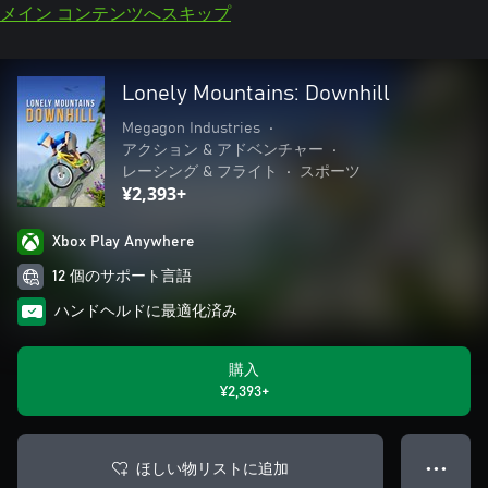
メイン コンテンツへスキップ
Lonely Mountains: Downhill
Megagon Industries
•
アクション & アドベンチャー
•
レーシング & フライト
•
スポーツ
¥2,393+
Xbox Play Anywhere
12 個のサポート言語
ハンドヘルドに最適化済み
購入
¥2,393+
ほしい物リストに追加
● ● ●