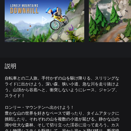
説明
自転車との二人旅。手付かずの山を駆け降りる、スリリングな
ライドに出かけよう。深い森、狭い小道、急な川を走り抜けよ
う。山頂から谷底へと、衝突しないようにレース、ジャンプ、
スライド！
ロンリー・マウンテンへ出かけよう！
豊かな山の世界を好きなペースで廻ったり、タイムアタックに
挑戦したり。それぞれの山を複数の小道が延びる。静かな山の
湖や壮大な森林、そして切り立った渓谷に沿って走ろう。カス
タム物理システムを駆使して、岩から岩へと飛び移り、断崖絶