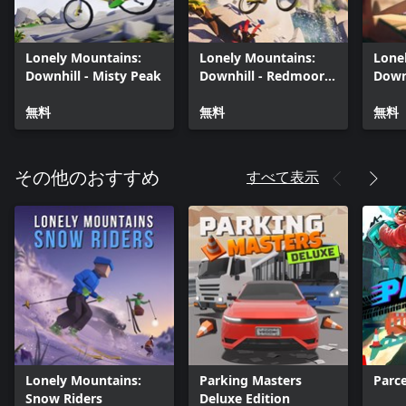
Lonely Mountains:
Lonely Mountains:
Lone
Downhill - Misty Peak
Downhill - Redmoor
Downh
Falls
Reve
無料
無料
無料
すべて表示
その他のおすすめ
Lonely Mountains:
Parking Masters
Parce
Snow Riders
Deluxe Edition