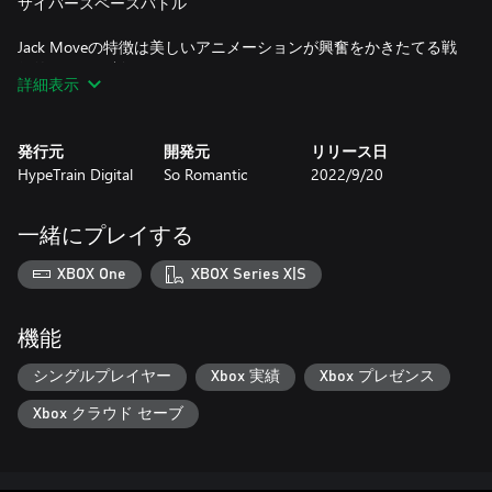
サイバースペースバトル
Jack Moveの特徴は美しいアニメーションが興奮をかきたてる戦
術的なターン制バトルにあります。
詳細表示
「サイバーデッキ」のソフトウェアをカスタマイズして、戦闘
中に攻撃、防御、バフ（支援効果）のバランスを取りましょ
発行元
開発元
リリース日
う。どのソフトウェアを読み込むのがベストなのか、その選択
HypeTrain Digital
So Romantic
2022/9/20
こそが勝利の鍵です！また、ハードウェアをアップグレードす
ると、キャラクターのステータスを強化したり、インストール
できるソフトウェアの数を増やしたり、ノアに新しいアビリテ
一緒にプレイする
ィを覚えさせたりすることが可能です。
XBOX One
XBOX Series X|S
ゲームの特徴
機能
-レトロなRPGにインスパイアされ、最新のテクノロジーによっ
て磨き上げられたゴージャスな「ハイ・ビット」ピクセルアー
シングルプレイヤー
Xbox 実績
Xbox プレゼンス
ト。
Xbox クラウド セーブ
サイバースペースで敵と戦い、無数の巧妙なハッキングソフト
ウェアを駆使して勝利を掴み取ろう。
-モノシティ-1に広がる危険極まりない世界を探索し、この地を
支配する邪悪な巨大企業、モノマインドを打倒しよう。