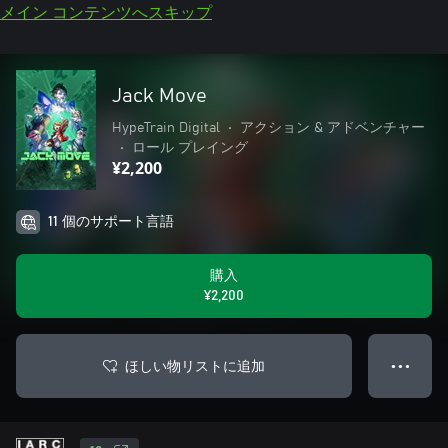
メイン コンテンツへスキップ
Jack Move
HypeTrain Digital
•
アクション & アドベンチャー
•
ロール プレイング
¥2,200
11 個のサポート言語
購入
¥2,200
ほしい物リストに追加
● ● ●