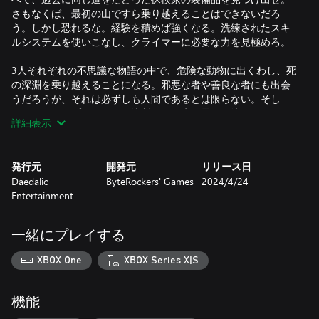
さもなくば、最初の山ですら乗り越えることはできないだろ
う。しかし恐れるな。経験を積めば強くなる。洗練されたスキ
ルシステムを使いこなし、クライマーに必要な力を見極めろ。
3人それぞれの不思議な物語の中で、危険な動物に出くわし、死
の深淵を乗り越えることになる。邪悪な者や善良な者にも出会
うだろうが、それは必ずしも人間であるとは限らない。そし
て、ここでもプレイヤーの決断がその先の展開を決めることに
詳細表示
なる。
君は、3つの山を乗り越えられるか。前に登ったものよりも高
発行元
開発元
リリース日
く、険しい山。力と装備のバランスをよく考えるのが重要だ。
Daedalic
ByteRockers' Games
2024/4/24
もう一度挑むことも、ルートを覚えることもできないのだか
Entertainment
ら。『Insurmountable』では、未知の危機に対処し、予測のつ
かない出来事を次々と乗り越えていかねばならない。そして人
生と同じように、自分の決断がもたらす結果を知ることはでき
一緒にプレイする
ないが、ひたすら前に進むしかなく、想像通りにいくことはあ
まりないのだと気づかされるはずだ。
XBOX One
XBOX Series X|S
変化し続ける危険に立ち向かい、吹雪や自然の脅威に負ける
な。常に山頂に目を向け、乗り越えられない壁
機能
――""Insurmountable""を乗り越えろ。