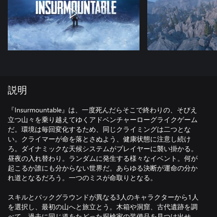
説明
​『Insurmountable』は、一度死んだらそこで終わりの、そびえ
立つ山々を乗り越えてゆくアドベンチャーローグライクゲーム
だ。環境は毎回変化するため、同じクライミングは二つとな
い。クライマーが命を落とさぬよう、健康状態に注意し続け
ろ。ダイナミックな天候システムがプレイヤーに襲い掛かる。
昼夜の入れ替わり。ランダムに発生する様々なイベント。何が
起こるか誰にも分からない世界だ。あらゆる決断が運命の分か
れ道となるだろう。一つのミスが命取りとなる。
スキルとバックグラウンドが異なる3人のキャラクターから1人
を選択し、最初の山へと旅立とう。木箱や洞窟、古代遺跡を調
べて、過去に同じ道をたどった探検家の装備品を見つけ出せ。