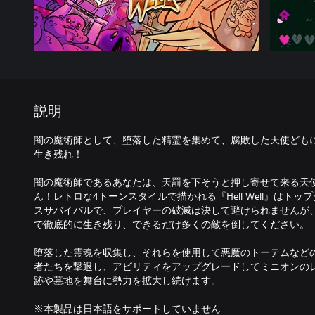
説明
闇の魔術師として、堕落した精霊を集めて、腐敗した天使ども
生き残れ！
闇の魔術師であるあなたは、天罰を下そうと押し寄せて来る天
ん！レトロな4トーンスタイルで描かれる『Hell Well』はト
スサバイバルで、プレイヤーの破滅は決して避けられませんが
で徹底的に生き残り、できるだけ多くの敵を倒してください。
堕落した霊魂を収集し、それらを使用して悪魔のトーテムなど
者たちを撃退し、アビリティをアップグレードしてミニオンの
跡や墓地を舞台に勢力を拡大し続けます。
※本製品は日本語をサポートしていません