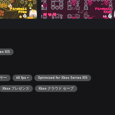
es X|S
ヤー
60 fps +
Optimized for Xbox Series X|S
Xbox プレゼンス
Xbox クラウド セーブ