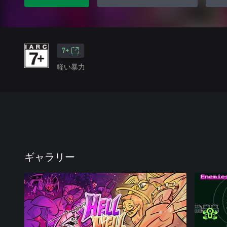
7+
軽い暴力
ギャラリー