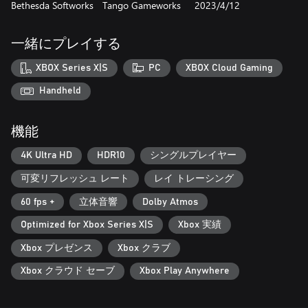
Bethesda Softworks
Tango Gameworks
2023/4/12
進化していくスキルや元素の操る能力をを組み合わせ、この世
のものではない脅威に立ち向かおう。超常の力で東京上空へ舞
一緒にプレイする
い上がれば、街を見下ろしながら新しいミッションを発見した
り、敵を追い詰めたりすることも可能だ。
XBOX Series X|S
PC
XBOX Cloud Gaming
Handheld
https://eulas.bethesda.net/ghostwire%20tokyo
機能
4K Ultra HD
HDR10
シングルプレイヤー
可変リフレッシュ レート
レイ トレーシング
60 fps +
立体音響
Dolby Atmos
Optimized for Xbox Series X|S
Xbox 実績
Xbox プレゼンス
Xbox クラブ
Xbox クラウド セーブ
Xbox Play Anywhere