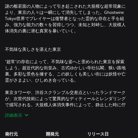
謎の般若面の人物によって引き起こされた大規模な超常現象に
より、東京の人々は一瞬にして消失してしまった。Ghostwire:
Tokyo世界でプレイヤーは復讐者となった霊的な存在と手を組
み、強力な能力の数々を習得しつつ、未知と対峙し、大規模人
体消失の裏に潜む真実を暴いていく。
不気味な美しさを湛えた東京
“超常”の存在によって、不気味な姿へと歪められた東京を探索
しよう。超近代的な街並み、古式ゆかしい寺社仏閣、狭い路地
裏。多彩な景色を擁する、この妖しくも美しい街には妖怪や亡
霊がさまよい、ひしめき合っている。
東京タワーや、渋谷スクランブル交差点といったランドマーク
が、次世代技術によって驚異的なディティールとレンダリング
で描写される。大規模人体消失事件によって、静止した時に佇
む東京の街。実在をあざ笑うかのような非日常の世界を舞台
詳細表示
に、決死行が始まる。
発行元
開発元
リリース日
超常の元素を操る強烈な能力