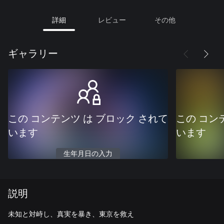
詳細
レビュー
その他
ギャラリー
この コンテンツ は ブロック されて
この コン
います
います
生年月日の入力
説明
未知と対峙し、真実を暴き、東京を救え