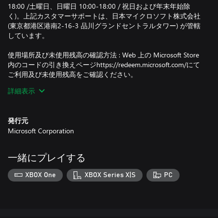
18:00 /土曜日、日曜日 10:00-18:00 / 祝日および年末年始除
く)。上記カスタマーサポートは、日本マイクロソフト株式会社
(東京都港区港南2-16-3 品川グランドセントラルタワー) が管轄
しています。
使用場所及び未使用残高の確認方法 : Web 上の Microsoft Store
内のコードの引き換えページhttps://redeem.microsoft.com/にて
ご利用及び未使用残高をご確認ください。
詳細表示
利用上の注意: 払い戻しには一切応じかねます。また、購入後に
第三者へ移譲することはできません。マイクロソフト アカウン
トが無効になった場合や利用を止めた場合は使用できなくなり
発行元
ます。マイクロソフトの利用規約、日本マイクロソフト株式会
Microsoft Corporation
社が提示するオンライン利用規約、購入時に提示される指示を
順守してください。
一緒にプレイする
利用規約: https://www.microsoft.com/ja-jp/servicesagreement/ 及
び https://www.xbox.com/ja-JP/legal/subscription-terms をご確認
XBOX One
XBOX Series X|S
PC
ください。
資金決済法に基づく表示：https://www.microsoft.com/ja-
jp/store/b/paymentserviceact をご確認ください。