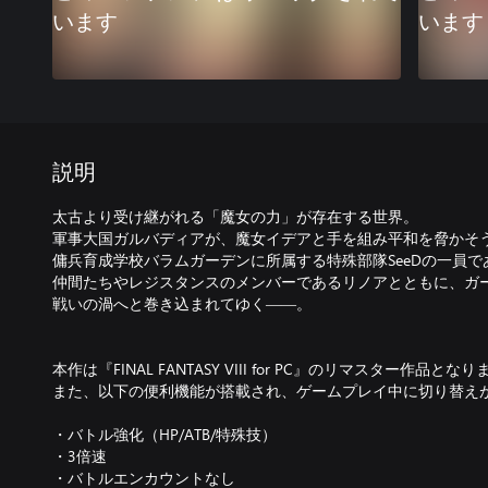
います
います
説明
太古より受け継がれる「魔女の力」が存在する世界。
軍事大国ガルバディアが、魔女イデアと手を組み平和を脅かそ
傭兵育成学校バラムガーデンに所属する特殊部隊SeeDの一員
仲間たちやレジスタンスのメンバーであるリノアとともに、ガ
戦いの渦へと巻き込まれてゆく――。
本作は『FINAL FANTASY VIII for PC』のリマスター作品とな
また、以下の便利機能が搭載され、ゲームプレイ中に切り替え
・バトル強化（HP/ATB/特殊技）
・3倍速
・バトルエンカウントなし