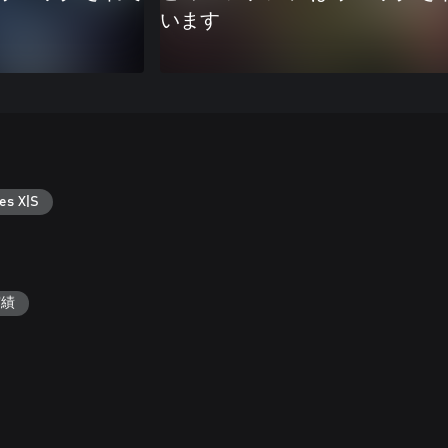
います
es X|S
実績