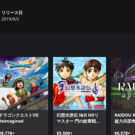
リリース日
2019/9/3
ドラゴンクエストVII
幻想水滸伝 I&II HDリ
RAIDOU R
Reimagined
マスター 門の紋章戦争
超力兵団
/ デュナン統一戦争
¥8,778+
¥5,500+
¥6,578+