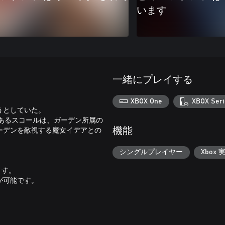
います
一緒にプレイする
XBOX One
XBOX Seri
うとしていた。
であるスコールは、ガーデン所属の
ーデンを敵視する魔女イデアとの
機能
シングルプレイヤー
Xbox 
ります。
が可能です。