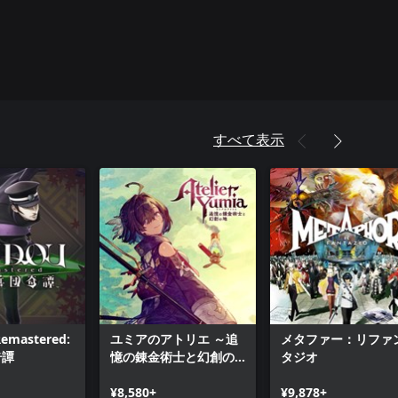
すべて表示
emastered:
ユミアのアトリエ ～追
メタファー：リファ
奇譚
憶の錬金術士と幻創の
タジオ
地～ (Xbox One)
¥8,580+
¥9,878+