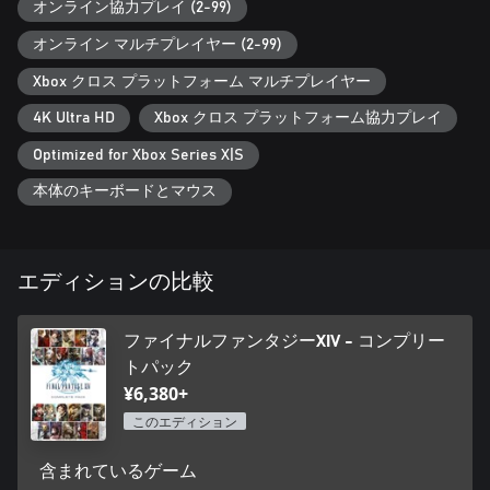
版に含まれるコンテンツの一部が、将来的にフリートライアル
オンライン協力プレイ (2-99)
版でも追加されることがありますので、あらかじめご了承くだ
オンライン マルチプレイヤー (2-99)
さい。
※Xbox Series X|S版で製品版をプレイする場合は、オンラインマ
Xbox クロス プラットフォーム マルチプレイヤー
ルチプレイ用にMicrosoftのXbox Game Pass Essential、Xbox
Game Pass Premium、または Xbox Game Pass Ultimateのいずれ
4K Ultra HD
Xbox クロス プラットフォーム協力プレイ
かに加入している必要があります。
Optimized for Xbox Series X|S
本体のキーボードとマウス
エディションの比較
ファイナルファンタジーXIV - コンプリー
トパック
¥6,380+
このエディション
含まれているゲーム