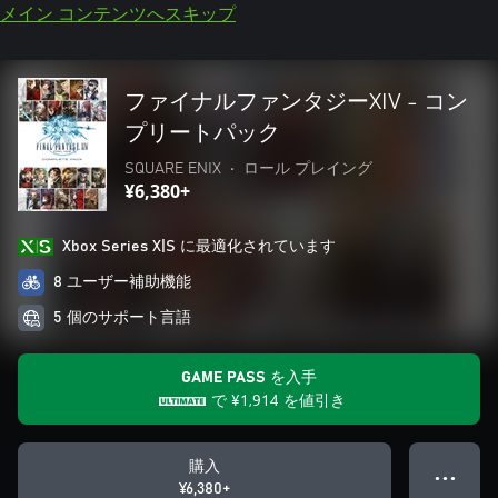
メイン コンテンツへスキップ
ファイナルファンタジーXIV - コン
プリートパック
SQUARE ENIX
•
ロール プレイング
¥6,380+
Xbox Series X|S に最適化されています
8 ユーザー補助機能
5 個のサポート言語
GAME PASS を入手
で
¥1,914
を値引き
購入
● ● ●
¥6,380+