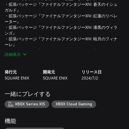
・拡張パッケージ『ファイナルファンタジーXIV: 蒼天のイシュ
ガルド』
・拡張パッケージ『ファイナルファンタジーXIV: 紅蓮のリベレ
ーター』
・拡張パッケージ『ファイナルファンタジーXIV: 漆黒のヴィラ
ンズ』
・拡張パッケージ『ファイナルファンタジーXIV: 暁月のフィナ
ーレ』
・拡張パッケージ『ファイナルファンタジーXIV: 黄金のレガシ
詳細表示
ー』
※『ファイナルファンタジーXIVコンプリートパック』ご購入時
発行元
開発元
リリース日
には、30日間の無料プレイ期間が付属しております。30日間の
SQUARE ENIX
SQUARE ENIX
2024/7/2
無料期間以降にプレイを継続される場合には、サービス利用料
金が必要となります。詳しくは公式サイトをご参照ください。
(https://jp.finalfantasyxiv.com/product/kiyaku_product.html)
一緒にプレイする
※30日の無料期間が利用できるのは1サービスアカウントにつ
き、各プラットフォームに1回のみです。すでにご利用中のサー
XBOX Series X|S
XBOX Cloud Gaming
ビスアカウントに同一プラットフォームの権利を追加しても、
30日間の無料期間が有効になることはありません。
※製品版登録に使用したスクウェア・エニックスのアカウント
機能
は、フリートライアル版でご利用いただけなくなります。製品