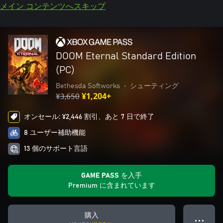
メイン コンテンツへスキップ
DOOM Eternal Standard Edition
(PC)
Bethesda Softworks
•
シューティング
¥3,650
¥1,204+
オンセール: ¥2,446 割引、あと 7 日で終了
8 ユーザー補助機能
13 個のサポート言語
GAME PASS を入手
Premium に含まれています
購入
● ● ●