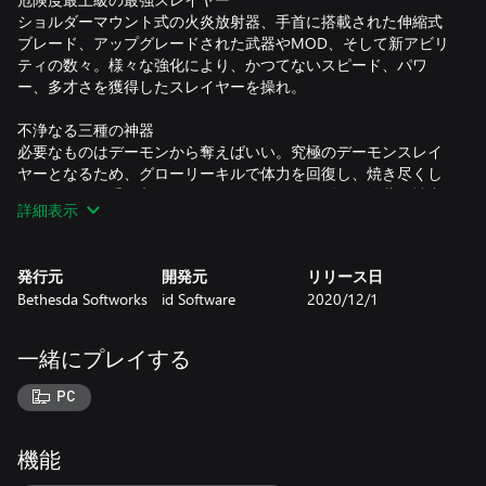
ショルダーマウント式の火炎放射器、手首に搭載された伸縮式
ブレード、アップグレードされた武器やMOD、そして新アビリ
ティの数々。様々な強化により、かつてないスピード、パワ
ー、多才さを獲得したスレイヤーを操れ。
不浄なる三種の神器
必要なものはデーモンから奪えばいい。究極のデーモンスレイ
ヤーとなるため、グローリーキルで体力を回復し、焼き尽くし
てアーマーを手に入れ、チェーンソーで引き裂いて弾薬を補充
詳細表示
しろ。
バトルモードに参戦
発行元
開発元
リリース日
2対1のマルチプレイヤーバトルが新たに登場。完全武装したド
Bethesda Softworks
id Software
2020/12/1
ゥームスレイヤー1人とプレイヤー操作のデーモン2体に別れ、
3ラウンドの先取を競い合う激しいFPSバトルが繰り広げられ
る。
一緒にプレイする
https://eulas.bethesda.net/doom-eternal
PC
機能