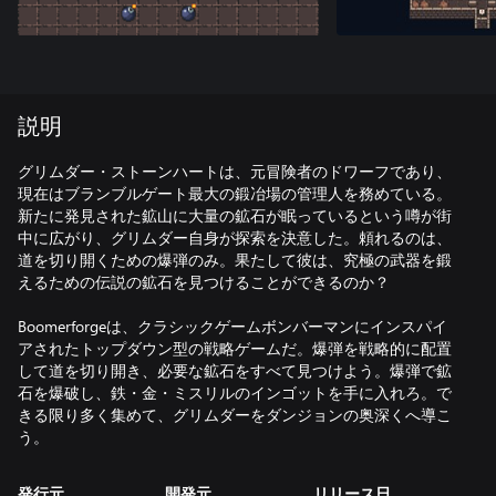
説明
グリムダー・ストーンハートは、元冒険者のドワーフであり、
現在はブランブルゲート最大の鍛冶場の管理人を務めている。
新たに発見された鉱山に大量の鉱石が眠っているという噂が街
中に広がり、グリムダー自身が探索を決意した。頼れるのは、
道を切り開くための爆弾のみ。果たして彼は、究極の武器を鍛
えるための伝説の鉱石を見つけることができるのか？
Boomerforgeは、クラシックゲームボンバーマンにインスパイ
アされたトップダウン型の戦略ゲームだ。爆弾を戦略的に配置
して道を切り開き、必要な鉱石をすべて見つけよう。爆弾で鉱
石を爆破し、鉄・金・ミスリルのインゴットを手に入れろ。で
きる限り多く集めて、グリムダーをダンジョンの奥深くへ導こ
う。
発行元
開発元
リリース日