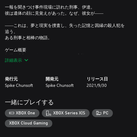
一報を聞きつけ事件現場に訪れた刑事、伊達。
彼は遺体の顔に見覚えがあった。なぜ、彼女が――
――これは、夢と現実を捜査し、失った記憶と因縁の殺人犯を
追う、
ある刑事と相棒の物語。
ゲーム概要
打越鋼太郎×コザキユースケ による本格アドベンチャーゲー
詳細表示
ム！
プレイヤーは主人公の伊達となり連続殺人事件の犯人を追って
いく。現実の世界で調査、聞き込みや取り調べを行う『捜査パ
発行元
開発元
リリース日
ート』と夢の世界で意識の奥底に隠された真実を見つけ出す
Spike Chunsoft
Spike Chunsoft
2021/9/30
『ソムニウムパート』を行き来しながら犯人を見つけ出す本格
アドベンチャー。
一緒にプレイする
XBOX One
XBOX Series X|S
PC
XBOX Cloud Gaming