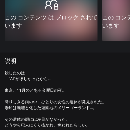
この コンテンツ は ブロック されて
この コン
います
います
説明
殺したのは...
“AI”がほしかったから...
東京。11月のとある金曜日の夜。
降りしきる雨の中、ひとりの女性の遺体が発見された。
場所は廃墟と化した遊園地のメリーゴーランド…。
その遺体の顔には左目がなかった。
どうやら犯人にくり抜かれ、奪われたらしい。