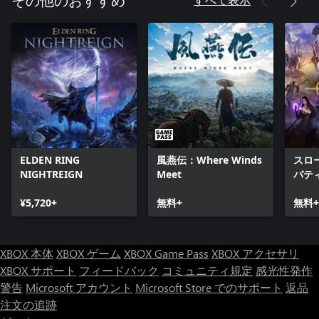
その他のおすすめ
ELDEN RING
風燕伝：Where Winds
スロ
NIGHTREIGN
Meet
バテ
¥5,720+
無料+
無料+
XBOX 本体
XBOX ゲーム
XBOX Game Pass
XBOX アクセサリ
XBOX サポート
フィードバック
コミュニティ規定
感光性発作
警告
Microsoft アカウント
Microsoft Store でのサポート
返品
注文の追跡