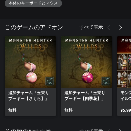
「異常気象」が発生すると、その生態系の頂点を司る強大なモ
本体のキーボードとマウス
ンスターまでもが姿を現す。
HUNTING / 狩猟
多彩な武器や装備と、新たなアクション。
すべて表示
このゲームのアドオン
モンスターの行動や環境を見極めながらの狩猟は、新たな進化
を遂げる。
新アクション「集中モード」では、狙いを定めて攻撃やガード
を行なうことができる。
モンスターの急所を狙うことで特殊な派生に移行して大ダメー
ジを与えることも可能に。
CHARACTERS / キャラクター
心強いパートナーや、調査隊の仲間など、ハンターの狩猟生活
を支える存在が多数登場。
追加チャーム「玉乗り
追加チャーム「玉乗り
モン
プーギー【さくら】」
プーギー【四季花】」
イル
DL
無料
無料
¥5,9
すべて表示