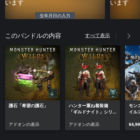
います
います
生年月日の入力
すべて表示
このバンドルの内容
護石「希望の護石」
ハンター重ね着装備
モン
「ギルドナイト」シリ
イル
ーズ
アドオンの表示
アドオンの表示
¥4,9