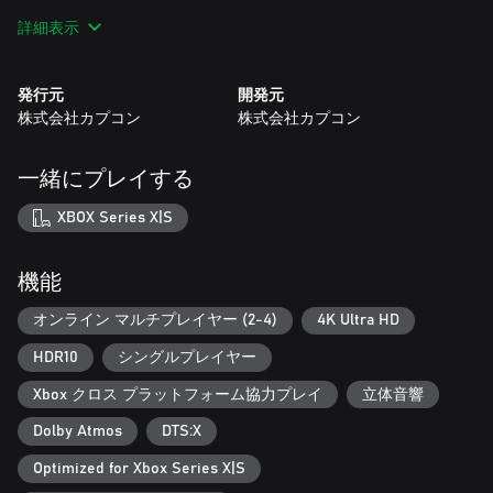
詳細表示
進化したハンティングアクションと、途切れることのない没入
感を追求した究極の狩猟体験が、あなたを待っている。
発行元
開発元
STORY
株式会社カプコン
株式会社カプコン
数年前、ギルドが調査したことのない未踏の領域「禁足地」と
の境界で、一人の少年「ナタ」が保護された。
謎のモンスターの襲撃から単身逃げ延びた彼の言葉を手掛かり
一緒にプレイする
に、ギルドは調査隊を結成。
「白の孤影」と呼ばれるモンスターの調査と、襲撃された守人
XBOX Series X|S
一族の救助を任命されたハンター達「調査隊」の旅がいま、始
まる。
機能
A LIVING WORLD / 生きた世界
飢えた肉食モンスターが群れて争う過酷な「荒廃期」と、 「異
オンライン マルチプレイヤー (2-4)
4K Ultra HD
常気象」を経て迎える、豊かな生命が溢れる「豊穣期」という
HDR10
シングルプレイヤー
二面性を持っており、ひとところにいたとしても、 時によって
全く異なる表情を見せる。
Xbox クロス プラットフォーム協力プレイ
立体音響
MONSTERS / モンスター
Dolby Atmos
DTS:X
登場するモンスターはどれも特徴的。それぞれの特徴を活かし
Optimized for Xbox Series X|S
ながら環境に順応している。