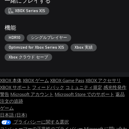
一緒にプレイする
XBOX Series X|S
機能
HDR10
シングルプレイヤー
Optimized for Xbox Series X|S
Xbox 実績
Xbox クラウド セーブ
XBOX 本体
XBOX ゲーム
XBOX Game Pass
XBOX アクセサリ
XBOX サポート
フィードバック
コミュニティ規定
感光性発作
警告
Microsoft アカウント
Microsoft Store でのサポート
返品
注文の追跡
ゲーム
日本語 (日本)
プライバシーに関する選択
コンシューマーの正常性のプライバシー
Microsoft に問い合わ