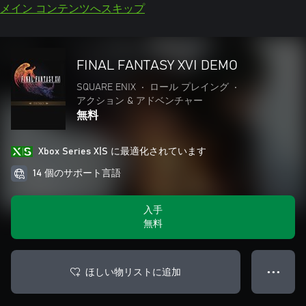
メイン コンテンツへスキップ
FINAL FANTASY XVI DEMO
SQUARE ENIX
•
ロール プレイング
•
アクション & アドベンチャー
無料
Xbox Series X|S に最適化されています
14 個のサポート言語
入手
無料
ほしい物リストに追加
● ● ●