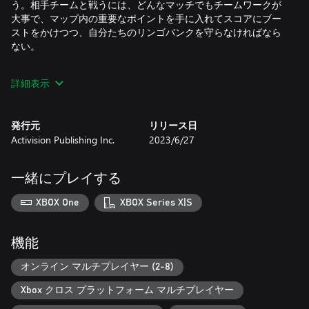
う。相手チームと戦うには、どんなマッチでもチームワークが
大事で、マップ内の重要なポイントを手に入れてスコアにブー
ストをかけつつ、自分たちのリンゴバンクを守らなければなら
ない。
詳細表示
Activisionアカウントとインターネット接続が必要です。コンソ
ールでオンラインマルチプレイを利用するには、Xbox Game
Pass UltimateまたはGame Pass Core(別売りのメンバーシップ)
発行元
リリース日
が必要になります。
Activision Publishing Inc.
2023/6/27
詳細についてはwww.crashbandicoot.comにアクセスしてご確認
ください。
一緒にプレイする
© 2023 Activision Publishing Inc. ACTIVISION、CRASH TEAM
XBOX One
XBOX Series X|S
RUMBLE、CRASH BANDICOOTおよびCRASHはActivision
Publishing, Inc.の商標です。その他の商標や製品名はその所有者
に帰属します。
機能
オンライン マルチプレイヤー (2-8)
Xbox クロス プラットフォーム マルチプレイヤー