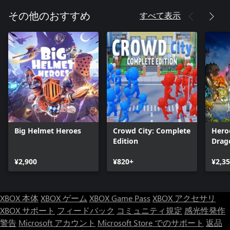
すべて表示
その他のおすすめ
Big Helmet Heroes
Crowd City: Complete
Hero
Edition
Drag
¥2,900
¥820+
¥2,3
XBOX 本体
XBOX ゲーム
XBOX Game Pass
XBOX アクセサリ
XBOX サポート
フィードバック
コミュニティ規定
感光性発作
警告
Microsoft アカウント
Microsoft Store でのサポート
返品