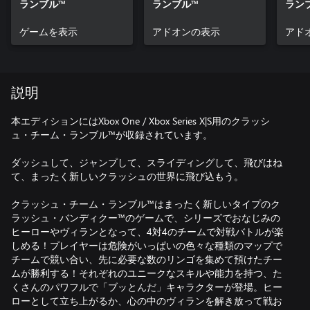
ランブル™
ランブル™
ラン
ド版
ゲームを表示
アドオンの表示
アド
説明
本エディションにはXbox One / Xbox Series X|S用のクラッシ
ュ・チーム・ランブル™が収録されています。
ダッシュして、ジャンプして、スライディングして、飛びはね
て、まったく新しいクラッシュの世界に飛び込もう。
クラッシュ・チーム・ランブル™はまったく新しいタイプのク
ラッシュ・バンディクー™のゲームで、シリーズでおなじみの
ヒーローやヴィランとなって、4対4のチームで対戦バトルが楽
しめる！プレイヤーは危険がいっぱいの色々な種類のマップで
チームで競い合い、先に必要な数のリンゴを集めて預けたチー
ムが勝利する！それぞれのユニークなスキルや能力を持つ、た
くさんのパワフルで「ブッとんだ」キャラクターが登場。ヒー
ローとして立ち上がるか、心の中のヴィランを解き放って戦お