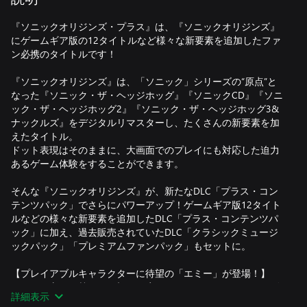
『ソニックオリジンズ・プラス』は、『ソニックオリジンズ』
にゲームギア版の12タイトルなど様々な新要素を追加したファ
ン必携のタイトルです！
『ソニックオリジンズ』は、「ソニック」シリーズの“原点”と
なった『ソニック・ザ・ヘッジホッグ』『ソニックCD』『ソニ
ック・ザ・ヘッジホッグ2』『ソニック・ザ・ヘッジホッグ3&
ナックルズ』をデジタルリマスターし、たくさんの新要素を加
えたタイトル。
ドット表現はそのままに、大画面でのプレイにも対応した迫力
あるゲーム体験をすることができます。
そんな『ソニックオリジンズ』が、新たなDLC「プラス・コン
テンツパック」でさらにパワーアップ！ゲームギア版12タイト
ルなどの様々な新要素を追加したDLC「プラス・コンテンツパ
ック」に加え、過去販売されていたDLC「クラシックミュージ
ックパック」「プレミアムファンパック」もセットに。
【プレイアブルキャラクターに待望の「エミー」が登場！】
ファンの方々の熱いご要望にお応えし、元気で明るいハリネズ
詳細表示
ミの女の子「エミー」がプレイアブルキャラクターとして登場