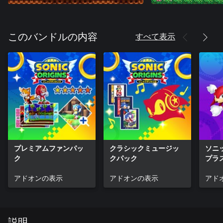
すべて表示
このバンドルの内容
プレミアムファンパッ
クラシックミュージッ
ソニ
ク
クパック
プラ
ック
アドオンの表示
アドオンの表示
アド
説明