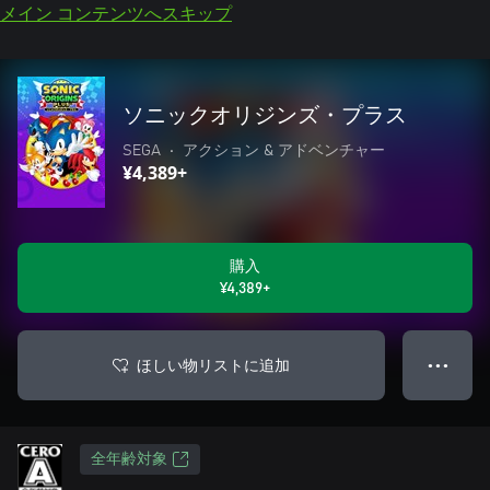
メイン コンテンツへスキップ
ソニックオリジンズ・プラス
SEGA
•
アクション & アドベンチャー
¥4,389+
購入
¥4,389+
ほしい物リストに追加
● ● ●
全年齢対象