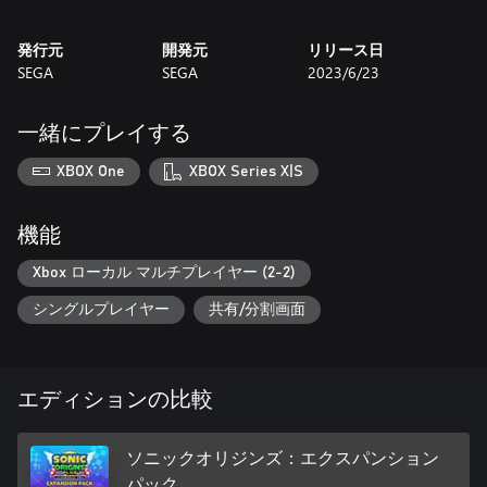
します。
ソニックやテイルス、ナックルズとはまたひと味違った冒険を
発行元
開発元
リリース日
お楽しみください！
SEGA
SEGA
2023/6/23
【ナックルズが『ソニックCD』でプレイアブルに！】
『ソニックオリジンズ・プラス』では、ナックルズで唯一プレ
一緒にプレイする
イできなかった収録タイトル『ソニックCD』でも、ナックルズ
でのゲームプレイが可能となりました！
XBOX One
XBOX Series X|S
また、新たな遊びとして『ソニックCD』の一部ステージに新規
ルートを追加します。
ぜひ攻略してみてください！
機能
【ゲームギア版の12タイトルを追加！】
Xbox ローカル マルチプレイヤー (2-2)
ゲームギア版の『ソニック&テイルス』や『テイルスアドベン
シングルプレイヤー
共有/分割画面
チャー』など、『ソニックオリジンズ』には含まれなかった“原
点”となるタイトルたちが新たに追加されます。ゲームギア版の
『ソニック・ザ・ヘッジホッグ』では、『ソニックオリジン
ズ』収録のメガドライブ版とは異なるステージや楽曲も楽しめ
エディションの比較
ます。また、『ソニックドリフト』『ソニックドリフト2』『ド
クターエッグマンのミーンビーンマシーン』では2P対戦も可能
です！
ソニックオリジンズ：エクスパンション
パック