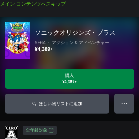
メイン コンテンツへスキップ
ソニックオリジンズ・プラス
SEGA
•
アクション & アドベンチャー
¥4,389+
購入
¥4,389+
ほしい物リストに追加
● ● ●
全年齢対象