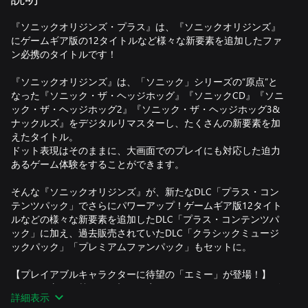
『ソニックオリジンズ・プラス』は、『ソニックオリジンズ』
にゲームギア版の12タイトルなど様々な新要素を追加したファ
ン必携のタイトルです！
『ソニックオリジンズ』は、「ソニック」シリーズの“原点”と
なった『ソニック・ザ・ヘッジホッグ』『ソニックCD』『ソニ
ック・ザ・ヘッジホッグ2』『ソニック・ザ・ヘッジホッグ3&
ナックルズ』をデジタルリマスターし、たくさんの新要素を加
えたタイトル。
ドット表現はそのままに、大画面でのプレイにも対応した迫力
あるゲーム体験をすることができます。
そんな『ソニックオリジンズ』が、新たなDLC「プラス・コン
テンツパック」でさらにパワーアップ！ゲームギア版12タイト
ルなどの様々な新要素を追加したDLC「プラス・コンテンツパ
ック」に加え、過去販売されていたDLC「クラシックミュージ
ックパック」「プレミアムファンパック」もセットに。
【プレイアブルキャラクターに待望の「エミー」が登場！】
ファンの方々の熱いご要望にお応えし、元気で明るいハリネズ
詳細表示
ミの女の子「エミー」がプレイアブルキャラクターとして登場