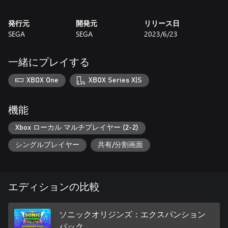
します。
ソニックやテイルス、ナックルズとはまたひと味違った冒険を
発行元
開発元
リリース日
お楽しみください！
SEGA
SEGA
2023/6/23
【ナックルズが『ソニックCD』でプレイアブルに！】
『ソニックオリジンズ・プラス』では、ナックルズで唯一プレ
一緒にプレイする
イできなかった収録タイトル『ソニックCD』でも、ナックルズ
でのゲームプレイが可能となりました！
XBOX One
XBOX Series X|S
また、新たな遊びとして『ソニックCD』の一部ステージに新規
ルートを追加します。
ぜひ攻略してみてください！
機能
【ゲームギア版の12タイトルを追加！】
Xbox ローカル マルチプレイヤー (2-2)
ゲームギア版の『ソニック&テイルス』や『テイルスアドベン
シングルプレイヤー
共有/分割画面
チャー』など、『ソニックオリジンズ』には含まれなかった“原
点”となるタイトルたちが新たに追加されます。ゲームギア版の
『ソニック・ザ・ヘッジホッグ』では、『ソニックオリジン
ズ』収録のメガドライブ版とは異なるステージや楽曲も楽しめ
エディションの比較
ます。また、『ソニックドリフト』『ソニックドリフト2』『ド
クターエッグマンのミーンビーンマシーン』では2P対戦も可能
です！
ソニックオリジンズ：エクスパンション
パック