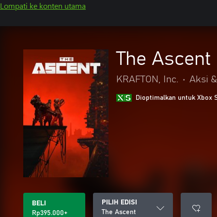
Lompati ke konten utama
The Ascent
KRAFTON, Inc.
•
Aksi 
Dioptimalkan untuk Xbox 
PILIH EDISI
BELI
The Ascent
Rp395.000+