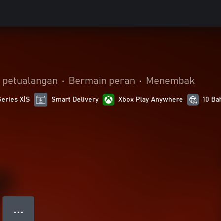
& petualangan
•
Bermain peran
•
Menembak
Series X|S
Smart Delivery
Xbox Play Anywhere
10 Ba
● ● ●