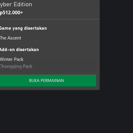
yber Edition
p512.000+
Game yang disertakan
The Ascent
Add-on disertakan
Winter Pack
Chongqing Pack
CyberSec Pack
Cyber Warrior Pack
BUKA PERMAINAN
Cyber Heist