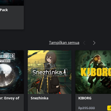
 Pack
Tampilkan semua
er: Envoy of
Snezhinka
KIBORG
Rp395.000
-