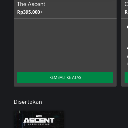
The Ascent
C
Rp395.000+
R
KEMBALI KE ATAS
Disertakan