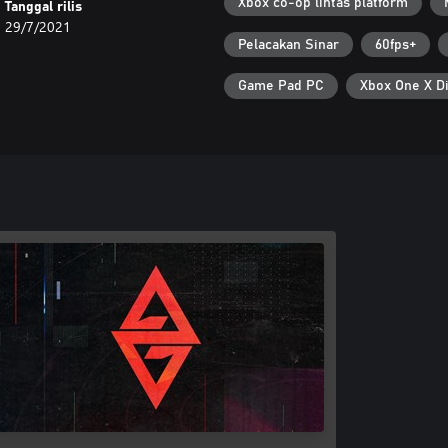
Xbox co-op lintas platform
Tanggal rilis
29/7/2021
Pelacakan Sinar
60fps+
Game Pad PC
Xbox One X Di