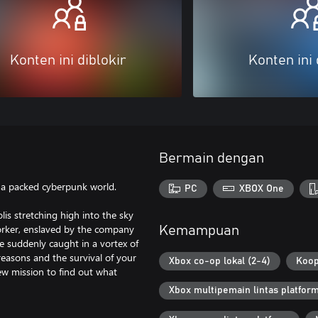
Konten ini diblokir
Konten ini 
Bermain dengan
, a packed cyberpunk world.
PC
XBOX One
s stretching high into the sky
 worker, enslaved by the company
Kemampuan
e suddenly caught in a vortex of
easons and the survival of your
Xbox co-op lokal (2-4)
Koop
ew mission to find out what
Xbox multipemain lintas platfor