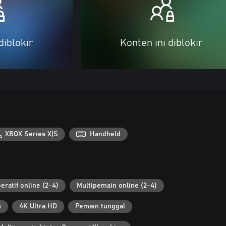
diblokir
Konten ini diblokir
XBOX Series X|S
Handheld
eratif online (2-4)
Multipemain online (2-4)
m
4K Ultra HD
Pemain tunggal