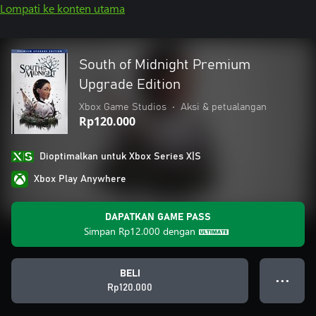
Lompati ke konten utama
South of Midnight Premium
Upgrade Edition
Xbox Game Studios
•
Aksi & petualangan
Rp120.000
Dioptimalkan untuk Xbox Series X|S
Xbox Play Anywhere
DAPATKAN GAME PASS
Simpan
Rp12.000
dengan
BELI
● ● ●
Rp120.000