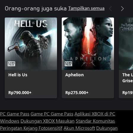
Tampilkan semua
Orang-orang juga suka
Hell is Us
Aphelion
The 
Grise
Rp790.000+
Rp275.000+
Rp19
PC Game Pass
Game PC Game Pass
Aplikasi XBOX di PC
Windows
Dukungan XBOX
Masukan
Standar Komunitas
Peringatan Kejang Fotosensitif
Akun Microsoft
Dukungan