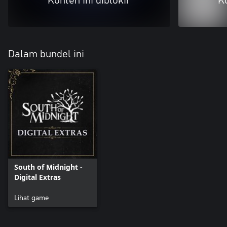
Konten ini diblokir
Ko
Dalam bundel ini
South of Midnight -
Digital Extras
Lihat game