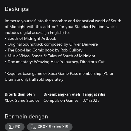
Deskripsi
Immerse yourself into the macabre and fantastical world of South
of Midnight with this add-on* for your Standard Edition, which
includes digital access (in English) to:
• South of Midnight Artbook
• Original Soundtrack composed by Olivier Deriviere
• The Boo-Hag Comic book by Rob Guillory
• Music Video: Songs & Tales of South of Midnight
• Documentary: Weaving Hazel’s Journey, Director’s Cut
*Requires base game or Xbox Game Pass membership (PC or
Ultimate only), all sold separately.
Diterbitkan oleh
Dikembangkan oleh
Tanggal rilis
Xbox Game Studios
Compulsion Games
3/4/2025
Bermain dengan
PC
XBOX Series X|S