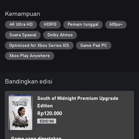
Kemampuan
4K Ultra HD
HDR10
Pemain tunggal
60fps+
Suara Spasial
Dolby Atmos
Optimized for Xbox Series X|S
Game Pad PC
Xbox Play Anywhere
Bandingkan edisi
South of Midnight Premium Upgrade
Edition
Rp120.000
EDISI INI
Game yang disertakan